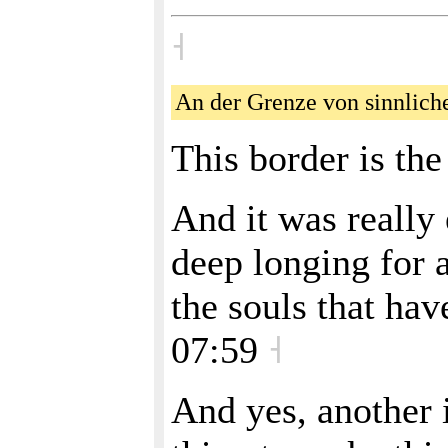
˧
An der Grenze von sinnliche
This border is th
And it was really 
deep longing for 
the souls that ha
07:59
˧
And yes, another 