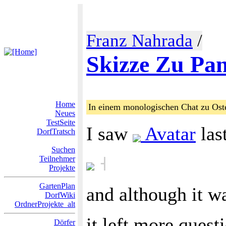
Franz Nahrada
/
Skizze Zu Pa
Home
In einem monologischen Chat zu Oste
Neues
TestSeite
I saw
Avatar
las
DorfTratsch
Suchen
˧
Teilnehmer
Projekte
GartenPlan
and although it w
DorfWiki
OrdnerProjekte_alt
it left more ques
Dörfer