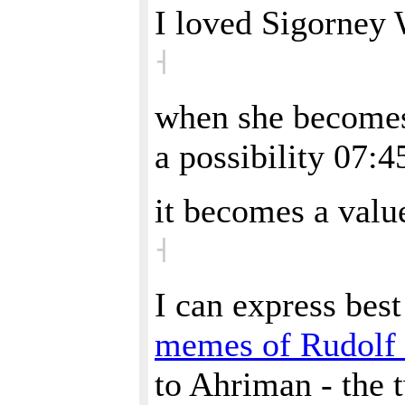
I loved Sigorney W
˧
when she becomes 
a possibility 07:
it becomes a value
˧
I can express bes
memes of Rudolf 
to Ahriman - the t