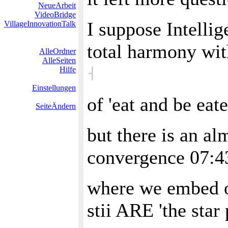
NeueArbeit
VideoBridge
I suppose Intellig
VillageInnovationTalk
total harmony with
AlleOrdner
AlleSeiten
˧
Hilfe
Einstellungen
of 'eat and be eate
SeiteÄndern
but there is an al
convergence 07:
where we embed o
stii ARE 'the star