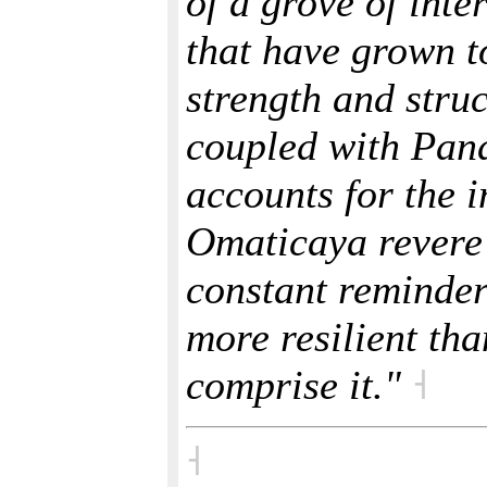
of a grove of inte
that have grown t
strength and struc
coupled with Pand
accounts for the 
Omaticaya revere 
constant reminder
more resilient th
comprise it."
˧
˧