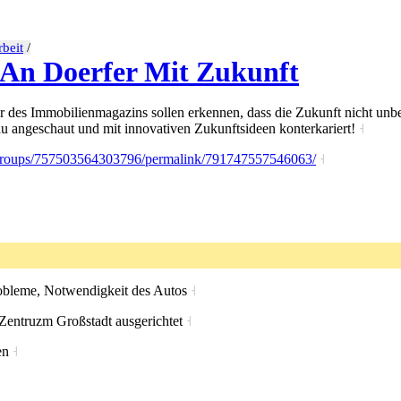
beit
/
An Doerfer Mit Zukunft
des Immobilienmagazins sollen erkennen, dass die Zukunft nicht unbedi
 angeschaut und mit innovativen Zukunftsideen konterkariert!
˧
groups/757503564303796/permalink/791747557546063/
˧
robleme, Notwendigkeit des Autos
˧
 Zentruzm Großstadt ausgerichtet
˧
en
˧