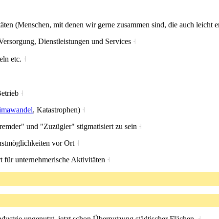
äten (Menschen, mit denen wir gerne zusammen sind, die auch leicht e
 Versorgung, Dienstleistungen und Services
˧
eln etc.
˧
Betrieb
˧
imawandel
, Katastrophen)
˧
remder" und "Zuzügler" stigmatisiert zu sein
˧
stmöglichkeiten vor Ort
˧
 für unternehmerische Aktivitäten
˧
dustrie ungenutzt, jetzt schon Übernutzung städtischer Flächen.
˧