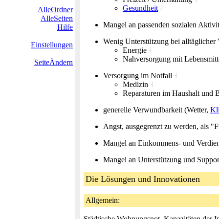
Gesundheit
˧
AlleOrdner
AlleSeiten
Mangel an passenden sozialen Aktivit
Hilfe
Wenig Unterstützung bei alltäglicher
Einstellungen
Energie
˧
Nahversorgung mit Lebensmitt
SeiteÄndern
Versorgung im Notfall
˧
Medizin
˧
Reparaturen im Haushalt und 
generelle Verwundbarkeit (Wetter,
Kl
Angst, ausgegrenzt zu werden, als "F
Mangel an Einkommens- und Verdien
Mangel an Unterstützung und Support
Die Lösungen und Innovationen
Allgemein:
Städtische Wohnungsnot, Kapazitäten der In