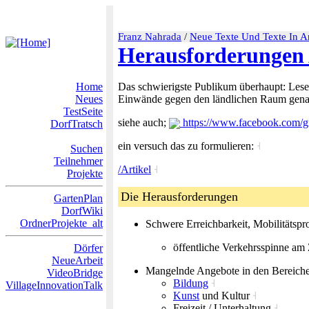
Franz Nahrada
/
Neue Texte Und Texte In Ar
Herausforderungen 
Home
Das schwierigste Publikum überhaupt: Leser 
Neues
Einwände gegen den ländlichen Raum genau
TestSeite
siehe auch;
https://www.facebook.com/
DorfTratsch
ein versuch das zu formulieren:
˧
Suchen
Teilnehmer
/Artikel
˧
Projekte
Die Herausforderungen
GartenPlan
DorfWiki
OrdnerProjekte_alt
Schwere Erreichbarkeit, Mobilitätsp
öffentliche Verkehrsspinne am
Dörfer
NeueArbeit
Mangelnde Angebote in den Bereich
VideoBridge
Bildung
˧
VillageInnovationTalk
Kunst
und Kultur
˧
Freizeit / Unterhaltung
˧