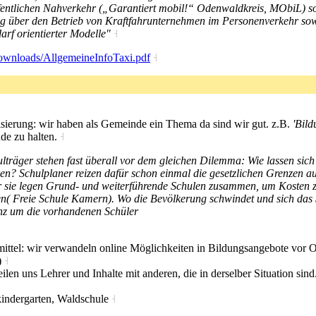
fentlichen Nahverkehr („Garantiert mobil!“ Odenwaldkreis, MObiL) so
ng über den Betrieb von Kraftfahrunternehmen im Personenverkehr s
arf orientierter Modelle"
˧
downloads/AllgemeineInfoTaxi.pdf
˧
sierung: wir haben als Gemeinde ein Thema da sind wir gut. z.B.
'Bil
de zu halten.
˧
lträger stehen fast überall vor dem gleichen Dilemma: Wie lassen sic
en? Schulplaner reizen dafür schon einmal die gesetzlichen Grenzen au
 sie legen Grund- und weiterführende Schulen zusammen, um Kosten zu
n( Freie Schule Kamern). Wo die Bevölkerung schwindet und sich das S
enz um die vorhandenen Schüler
tel: wir verwandeln online Möglichkeiten in Bildungsangebote vor Or
)
˧
len uns Lehrer und Inhalte mit anderen, die in derselber Situation sin
kindergarten, Waldschule
˧