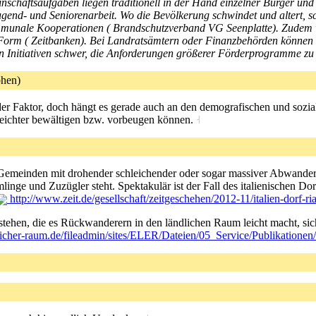
chaftsaufgaben liegen traditionell in der Hand einzelner Bürger und z
end- und Seniorenarbeit. Wo die Bevölkerung schwindet und altert, schaf
mmunale Kooperationen ( Brandschutzverband VG Seenplatte). Zudem wi
 Form ( Zeitbanken). Bei Landratsämtern oder Finanzbehörden können
hen Initiativen schwer, die Anforderungen größerer Förderprogramme zu 
phen)
nder Faktor, doch hängt es gerade auch an den demografischen und sozia
eichter bewältigen bzw. vorbeugen können.
˧
meinden mit drohender schleichender oder sogar massiver Abwanderun
ge und Zuzügler steht. Spektakulär ist der Fall des italienischen Do
http://www.zeit.de/gesellschaft/zeitgeschehen/2012-11/italien-dorf-ri
tehen, die es Rückwanderern in den ländlichen Raum leicht macht, sic
licher-raum.de/fileadmin/sites/ELER/Dateien/05_Service/Publikat