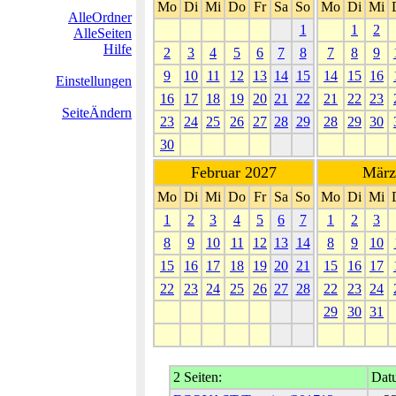
Mo
Di
Mi
Do
Fr
Sa
So
Mo
Di
Mi
AlleOrdner
1
1
2
AlleSeiten
Hilfe
2
3
4
5
6
7
8
7
8
9
9
10
11
12
13
14
15
14
15
16
Einstellungen
16
17
18
19
20
21
22
21
22
23
SeiteÄndern
23
24
25
26
27
28
29
28
29
30
30
Februar 2027
März
Mo
Di
Mi
Do
Fr
Sa
So
Mo
Di
Mi
1
2
3
4
5
6
7
1
2
3
8
9
10
11
12
13
14
8
9
10
15
16
17
18
19
20
21
15
16
17
22
23
24
25
26
27
28
22
23
24
29
30
31
2 Seiten:
Datu