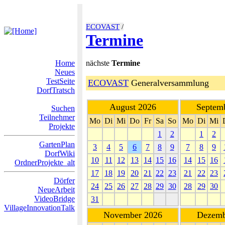
ECOVAST
/
Termine
Home
nächste
Termine
Neues
TestSeite
ECOVAST
Generalversammlung
DorfTratsch
August 2026
Septem
Suchen
Teilnehmer
Mo
Di
Mi
Do
Fr
Sa
So
Mo
Di
Mi
Projekte
1
2
1
2
GartenPlan
3
4
5
6
7
8
9
7
8
9
DorfWiki
10
11
12
13
14
15
16
14
15
16
OrdnerProjekte_alt
17
18
19
20
21
22
23
21
22
23
Dörfer
24
25
26
27
28
29
30
28
29
30
NeueArbeit
VideoBridge
31
VillageInnovationTalk
November 2026
Dezemb