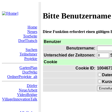
Bitte Benutzername
Home
Neues
Diese Funktion erfordert einen gültigen
TestSeite
DorfTratsch
Benutzer
Benutzername:
Suchen
Teilnehmer
Unterschied der Zeitzonen:
S
Projekte
Cookie
GartenPlan
Cookie ID:
100467
DorfWiki
Date
OrdnerProjekte_alt
Kurze
Dörfer
NeueArbeit
VideoBridge
VillageInnovationTalk