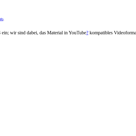
nfo
.
14 ein; wir sind dabei, das Material in YouTube
?
kompatibles Videoform