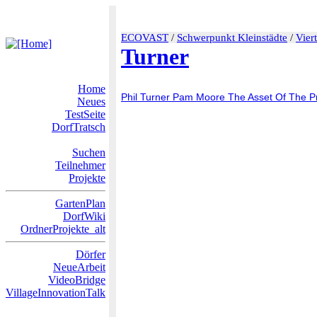
ECOVAST
/
Schwerpunkt Kleinstädte
/
Vier
Turner
Home
Phil Turner Pam Moore The Asset Of The 
Neues
TestSeite
DorfTratsch
Suchen
Teilnehmer
Projekte
GartenPlan
DorfWiki
OrdnerProjekte_alt
Dörfer
NeueArbeit
VideoBridge
VillageInnovationTalk