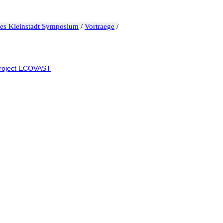
tes Kleinstadt Symposium
/
Vortraege
/
Project ECOVAST