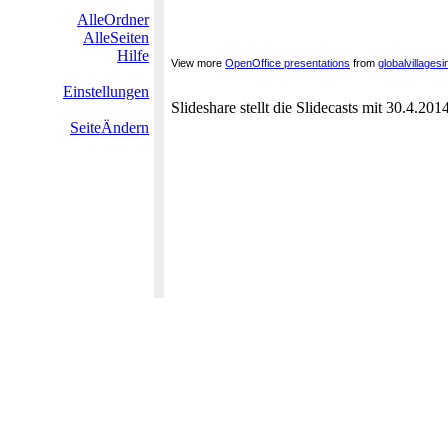
AlleOrdner
AlleSeiten
Hilfe
View more
OpenOffice presentations
from
globalvillagesi
Einstellungen
Slideshare stellt die Slidecasts mit 30.4.20
SeiteÄndern