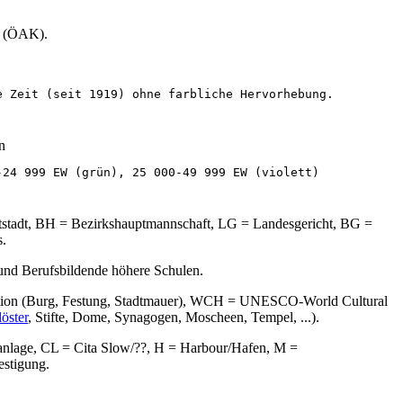
r (ÖAK).
n
ptstadt, BH = Bezirkshauptmannschaft, LG = Landesgericht, BG =
s.
und Berufsbildende höhere Schulen.
fikation (Burg, Festung, Stadtmauer), WCH = UNESCO-World Cultural
öster
, Stifte, Dome, Synagogen, Moscheen, Tempel, ...).
sanlage, CL = Cita Slow/??, H = Harbour/Hafen, M =
stigung.