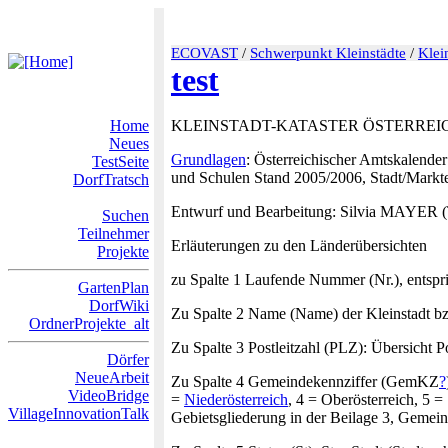
ECOVAST
/
Schwerpunkt Kleinstädte
/
Klei
test
Home
KLEINSTADT-KATASTER ÖSTERREICH Te
Neues
Grundlagen
: Österreichischer Amtskalend
TestSeite
und Schulen Stand 2005/2006, Stadt/Mark
DorfTratsch
Entwurf und Bearbeitung: Silvia MAYER (T
Suchen
Teilnehmer
Erläuterungen zu den Länderübersichten
Projekte
zu Spalte 1 Laufende Nummer (Nr.), entspri
GartenPlan
DorfWiki
Zu Spalte 2 Name (Name) der Kleinstadt b
OrdnerProjekte_alt
Zu Spalte 3 Postleitzahl (PLZ): Übersicht Po
Dörfer
NeueArbeit
Zu Spalte 4 Gemeindekennziffer (GemKZ
?
VideoBridge
=
Niederösterreich
, 4 = Oberösterreich, 5
VillageInnovationTalk
Gebietsgliederung in der Beilage 3, Geme