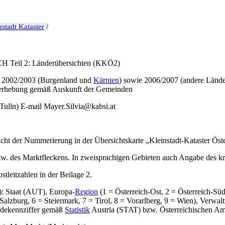
nstadt Kataster
/
il 2: Länderübersichten (KKÖ2)
er 2002/2003 (Burgenland und
Kärnten
) sowie 2006/2007 (andere Lände
terhebung gemäß Auskunft der Gemeinden
ulln) E-mail Mayer.Silvia@kabsi.at
cht der Nummerierung in der Übersichtskarte „Kleinstadt-Kataster Öste
zw. des Marktfleckens. In zweisprachigen Gebieten auch Angabe des k
stleitzahlen in der Beilage 2.
): Staat (AUT), Europa-
Region
(1 = Österreich-Ost, 2 = Österreich-Sü
 = Salzburg, 6 = Steiermark, 7 = Tirol, 8 = Vorarlberg, 9 = Wien), 
indekennziffer gemäß
Statistik
Austria (STAT) bzw. Österreichischen A