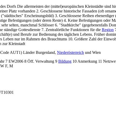
des Dorfs Die allermeisten der (mittel)europäischen Kleinstädte sind hi
einer Platz vorhanden 2. Geschlossene historische Fassaden (oft orname
"städtisches" Erscheinungsbild) 3. Geschlossene Reihen ebenerdiger (
stige Befestigungen (oder deren Reste) 4. Keine Befestigungen oder M
?
sehr selten, manchmal Schlösser 6. "Stadtkirche" (gegebenenfalls Dom
e ständige Gottesdienste 7. Zentralörtliche Funktionen für die
Region
7
chäft(e) und Berufe zur Bedienung des täglichen Lebens. Früher domini
elles Leben nur im Rahmen des Brauchtums 10. Größere Zahl der Einwoh
 zur Kleinstadt
-Code AUT1) Länder Burgenland,
Niederösterreich
und Wien
Jahr 7 EW2006 8 Öff. Verwaltung 9
Bildung
10 Anmerkung 11 Netzwer
BAW F, M
AUT10301