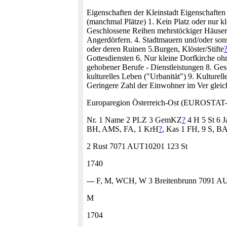
Eigenschaften der Kleinstadt Eigenschaften 
(manchmal Plätze) 1. Kein Platz oder nur kl
Geschlossene Reihen mehrstöckiger Häuser (
Angerdörfern. 4. Stadtmauern und/oder son
oder deren Ruinen 5.Burgen, Klöster/Stifte
Gottesdiensten 6. Nur kleine Dorfkirche ohn
gehobener Berufe - Dienstleistungen 8. Ges
kulturelles Leben ("Urbanität") 9. Kultur
Geringere Zahl der Einwohner im Ver gleich
Europaregion Österreich-Ost (EUROSTAT
Nr. 1 Name 2 PLZ 3 GemKZ
?
4 H 5 St 6 
BH, AMS, FA, 1 KrH
?
, Kas 1 FH, 9 S, 
2 Rust 7071 AUT10201 123 St
1740
--- F, M, WCH, W 3 Breitenbrunn 7091 
M
1704