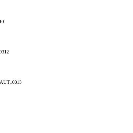
10
10312
62 AUT10313