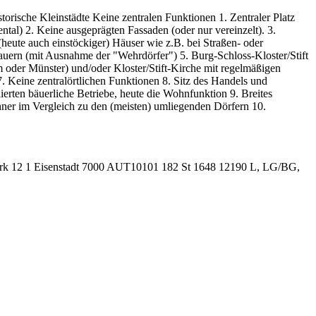
storische Kleinstädte Keine zentralen Funktionen 1. Zentraler Platz
ntal) 2. Keine ausgeprägten Fassaden (oder nur vereinzelt). 3.
heute auch einstöckiger) Häuser wie z.B. bei Straßen- oder
auern (mit Ausnahme der "Wehrdörfer") 5. Burg-Schloss-Kloster/Stift
 oder Münster) und/oder Kloster/Stift-Kirche mit regelmäßigen
. Keine zentralörtlichen Funktionen 8. Sitz des Handels und
erten bäuerliche Betriebe, heute die Wohnfunktion 9. Breites
ner im Vergleich zu den (meisten) umliegenden Dörfern 10.
k 12 1 Eisenstadt 7000 AUT10101 182 St 1648 12190 L, LG/BG,