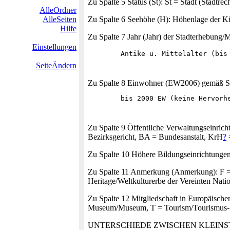
Zu Spalte 5 Status (St): St = Stadt (Stadtre
AlleOrdner
AlleSeiten
Zu Spalte 6 Seehöhe (H): Höhenlage der K
Hilfe
Zu Spalte 7 Jahr (Jahr) der Stadterhebung/M
Einstellungen
SeiteÄndern
Zu Spalte 8 Einwohner (EW2006) gemäß STA
Zu Spalte 9 Öffentliche Verwaltungseinric
Bezirksgericht, BA = Bundesanstalt, KrH
?
=
Zu Spalte 10 Höhere Bildungseinrichtungen
Zu Spalte 11 Anmerkung (Anmerkung): F = F
Heritage/Weltkulturerbe der Vereinten Nati
Zu Spalte 12 Mitgliedschaft in Europäisch
Museum/Museum, T = Tourism/Tourismus-S
UNTERSCHIEDE ZWISCHEN KLEINS