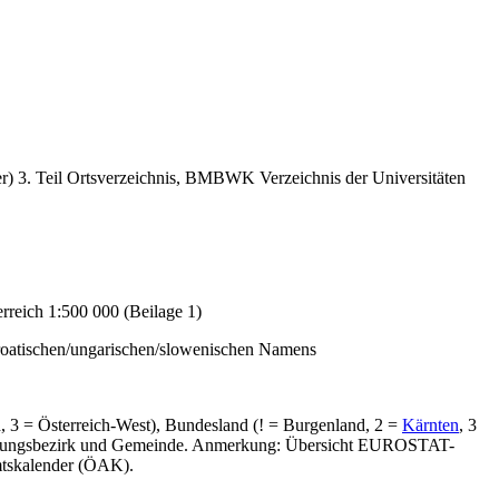
r) 3. Teil Ortsverzeichnis, BMBWK Verzeichnis der Universitäten
rreich 1:500 000 (Beilage 1)
roatischen/ungarischen/slowenischen Namens
d, 3 = Österreich-West), Bundesland (! = Burgenland, 2 =
Kärnten
, 3
Verwaltungsbezirk und Gemeinde. Anmerkung: Übersicht EUROSTAT-
mtskalender (ÖAK).