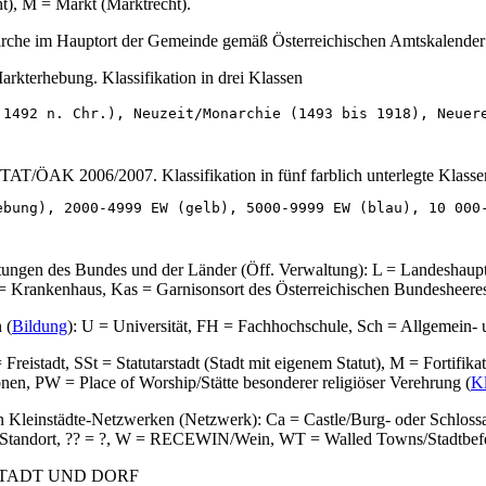
cht), M = Markt (Marktrecht).
irche im Hauptort der Gemeinde gemäß Österreichischen Amtskalende
arkterhebung. Klassifikation in drei Klassen
T/ÖAK 2006/2007. Klassifikation in fünf farblich unterlegte Klasse
htungen des Bundes und der Länder (Öff. Verwaltung): L = Landeshau
 Krankenhaus, Kas = Garnisonsort des Österreichischen Bundesheere
 (
Bildung
): U = Universität, FH = Fachhochschule, Sch = Allgemein- 
reistadt, SSt = Statutarstadt (Stadt mit eigenem Statut), M = Forti
onen, PW = Place of Worship/Stätte besonderer religiöser Verehrung (
Kl
en Kleinstädte-Netzwerken (Netzwerk): Ca = Castle/Burg- oder Schlos
tandort, ?? = ?, W = RECEWIN/Wein, WT = Walled Towns/Stadtbefe
TADT UND DORF