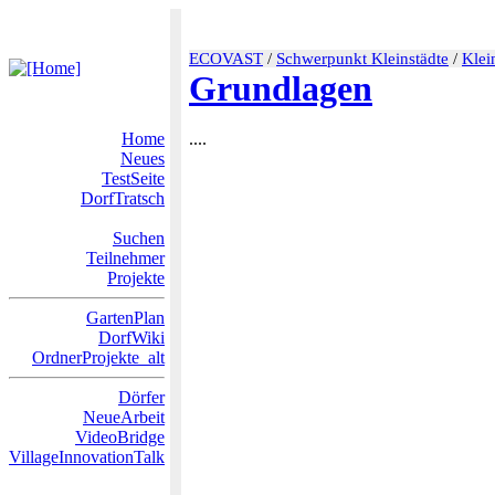
ECOVAST
/
Schwerpunkt Kleinstädte
/
Klei
Grundlagen
Home
....
Neues
TestSeite
DorfTratsch
Suchen
Teilnehmer
Projekte
GartenPlan
DorfWiki
OrdnerProjekte_alt
Dörfer
NeueArbeit
VideoBridge
VillageInnovationTalk