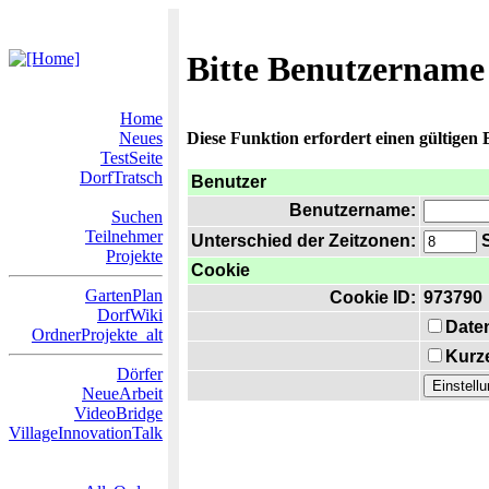
Bitte Benutzername
Home
Neues
Diese Funktion erfordert einen gültigen
TestSeite
DorfTratsch
Benutzer
Benutzername:
Suchen
Teilnehmer
Unterschied der Zeitzonen:
S
Projekte
Cookie
GartenPlan
Cookie ID:
973790
DorfWiki
Date
OrdnerProjekte_alt
Kurze
Dörfer
NeueArbeit
VideoBridge
VillageInnovationTalk