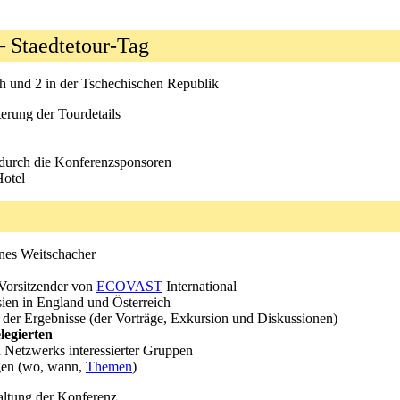
– Staedtetour-Tag
ch und 2 in der Tschechischen Republik
erung der Tourdetails
 durch die Konferenzsponsoren
Hotel
5
nes Weitschacher
 Vorsitzender von
ECOVAST
International
sien in England und Österreich
der Ergebnisse (der Vorträge, Exkursion und Diskussionen)
legierten
 Netzwerks interessierter Gruppen
ngen (wo, wann,
Themen
)
taltung der Konferenz