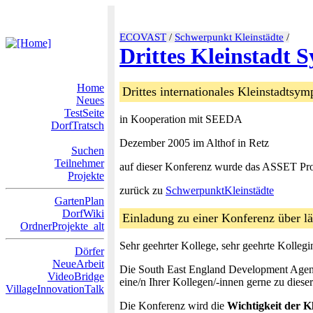
ECOVAST
/
Schwerpunkt Kleinstädte
/
Drittes Kleinstadt
Home
Drittes internationales Kleinstadtsy
Neues
TestSeite
in Kooperation mit SEEDA
DorfTratsch
Dezember 2005 im Althof in Retz
Suchen
Teilnehmer
auf dieser Konferenz wurde das ASSET Pro
Projekte
zurück zu
SchwerpunktKleinstädte
GartenPlan
DorfWiki
Einladung zu einer Konferenz über lä
OrdnerProjekte_alt
Sehr geehrter Kollege, sehr geehrte Kollegi
Dörfer
NeueArbeit
Die South East England Development Age
VideoBridge
eine/n Ihrer Kollegen/-innen gerne zu dieser
VillageInnovationTalk
Die Konferenz wird die
Wichtigkeit der K