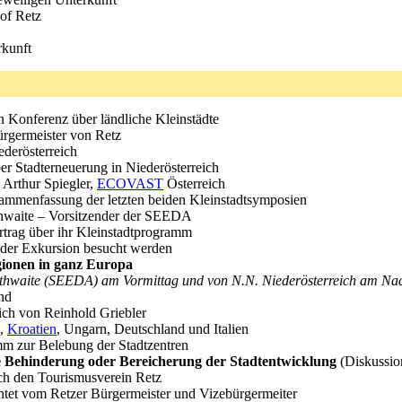
hof Retz
rkunft
n Konferenz über ländliche Kleinstädte
rgermeister von Retz
derösterreich
er Stadterneuerung in Niederösterreich
Arthur Spiegler,
ECOVAST
Österreich
sammenfassung der letzten beiden Kleinstadtsymposien
hwaite – Vorsitzender der SEEDA
rtrag über ihr Kleinstadtprogramm
f der Exkursion besucht werden
gionen in ganz Europa
athwaite (SEEDA) am Vormittag und von N.N. Niederösterreich am Na
nd
eich von Reinhold Griebler
d,
Kroatien
, Ungarn, Deutschland und Italien
mm zur Belebung der Stadtzentren
ne Behinderung oder Bereicherung der Stadtentwicklung
(Diskussio
ch den Tourismusverein Retz
tet vom Retzer Bürgermeister und Vizebürgermeiter