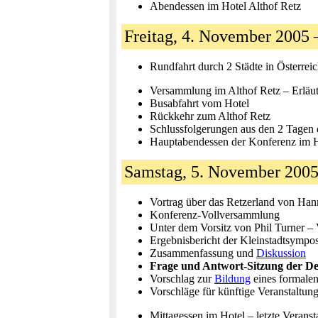
Abendessen im Hotel Althof Retz
Freitag, 4. November 2005 
Rundfahrt durch 2 Städte in Österrei
Versammlung im Althof Retz – Erläut
Busabfahrt vom Hotel
Rückkehr zum Althof Retz
Schlussfolgerungen aus den 2 Tagen
Hauptabendessen der Konferenz im 
Samstag, 5. November 200
Vortrag über das Retzerland von Han
Konferenz-Vollversammlung
Unter dem Vorsitz von Phil Turner –
Ergebnisbericht der Kleinstadtsympo
Zusammenfassung und
Diskussion
Frage und Antwort-Sitzung der De
Vorschlag zur
Bildung
eines formalen
Vorschläge für künftige Veranstaltu
Mittagessen im Hotel – letzte Verans