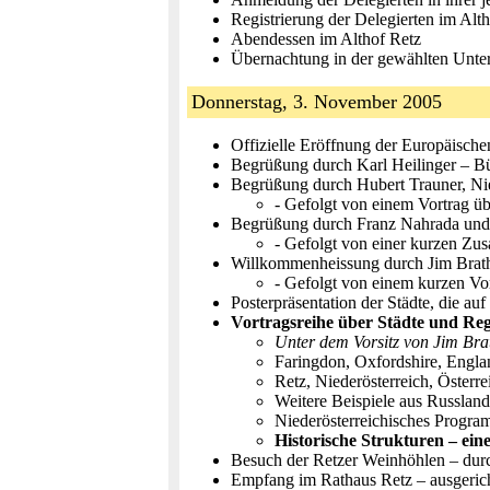
Registrierung der Delegierten im Alt
Abendessen im Althof Retz
Übernachtung in der gewählten Unte
Donnerstag, 3. November 2005
Offizielle Eröffnung der Europäische
Begrüßung durch Karl Heilinger – Bü
Begrüßung durch Hubert Trauner, Nie
- Gefolgt von einem Vortrag üb
Begrüßung durch Franz Nahrada und 
- Gefolgt von einer kurzen Zu
Willkommenheissung durch Jim Brat
- Gefolgt von einem kurzen Vo
Posterpräsentation der Städte, die au
Vortragsreihe über Städte und Re
Unter dem Vorsitz von Jim Br
Faringdon, Oxfordshire, Engla
Retz, Niederösterreich, Österr
Weitere Beispiele aus Russlan
Niederösterreichisches Progra
Historische Strukturen – ei
Besuch der Retzer Weinhöhlen – dur
Empfang im Rathaus Retz – ausgerich