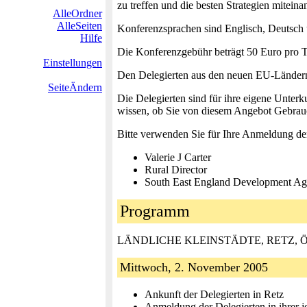
zu treffen und die besten Strategien mitein
AlleOrdner
AlleSeiten
Konferenzsprachen sind Englisch, Deutsch
Hilfe
Die Konferenzgebühr beträgt 50 Euro pro T
Einstellungen
Den Delegierten aus den neuen EU-Ländern s
SeiteÄndern
Die Delegierten sind für ihre eigene Unterk
wissen, ob Sie von diesem Angebot Gebrauc
Bitte verwenden Sie für Ihre Anmeldung de
Valerie J Carter
Rural Director
South East England Development 
Programm
LÄNDLICHE KLEINSTÄDTE, RETZ, ÖSTER
Mittwoch, 2. November 2005
Ankunft der Delegierten in Retz
Anmeldung der Delegierten in ihrer j