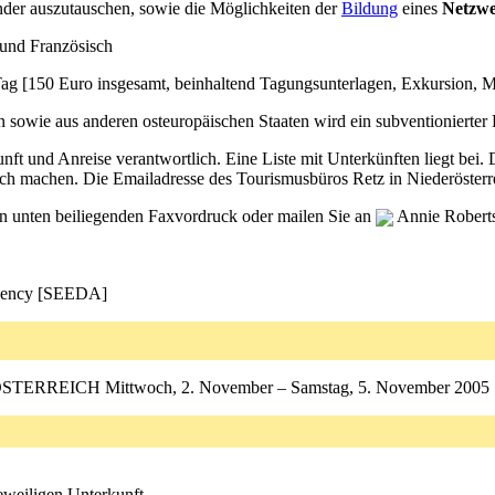
ander auszutauschen, sowie die Möglichkeiten der
Bildung
eines
Netzw
 und Französisch
ag [150 Euro insgesamt, beinhaltend Tagungsunterlagen, Exkursion, Ma
owie aus anderen osteuropäischen Staaten wird ein subventionierter P
unft und Anreise verantwortlich. Eine Liste mit Unterkünften liegt bei.
h machen. Die Emailadresse des Tourismusbüros Retz in Niederösterre
n unten beiliegenden Faxvordruck oder mailen Sie an
Annie Robert
Agency [SEEDA]
REICH Mittwoch, 2. November – Samstag, 5. November 2005
eweiligen Unterkunft