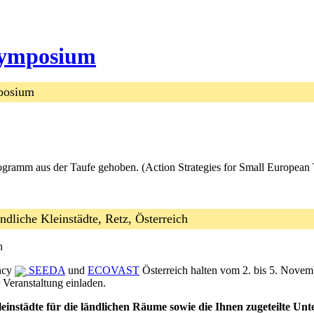
 Symposium
mposium
gramm aus der Taufe gehoben. (Action Strategies for Small European
ndliche Kleinstädte, Retz, Österreich
n
ncy
SEEDA
und
ECOVAST
Österreich halten vom 2. bis 5. Novem
 Veranstaltung einladen.
leinstädte für die ländlichen Räume sowie die Ihnen zugeteilte Unt