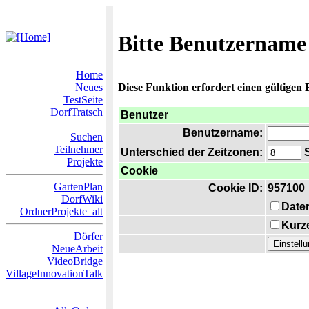
Bitte Benutzername
Home
Neues
Diese Funktion erfordert einen gültigen
TestSeite
DorfTratsch
Benutzer
Benutzername:
Suchen
Teilnehmer
Unterschied der Zeitzonen:
S
Projekte
Cookie
GartenPlan
Cookie ID:
957100
DorfWiki
Date
OrdnerProjekte_alt
Kurze
Dörfer
NeueArbeit
VideoBridge
VillageInnovationTalk