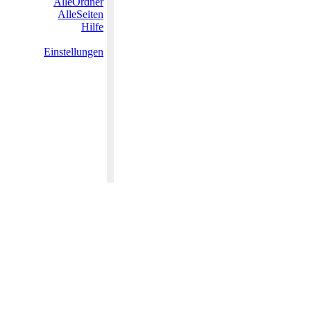
AlleOrdner
AlleSeiten
Hilfe
Einstellungen