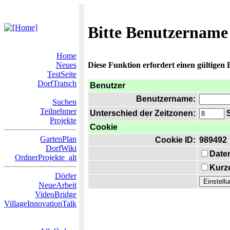
Bitte Benutzername
Home
Neues
Diese Funktion erfordert einen gültigen
TestSeite
DorfTratsch
Benutzer
Benutzername:
Suchen
Teilnehmer
Unterschied der Zeitzonen:
S
Projekte
Cookie
GartenPlan
Cookie ID:
989492
DorfWiki
Date
OrdnerProjekte_alt
Kurze
Dörfer
NeueArbeit
VideoBridge
VillageInnovationTalk