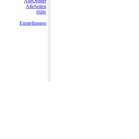
AlleOrdner
AlleSeiten
Hilfe
Einstellungen