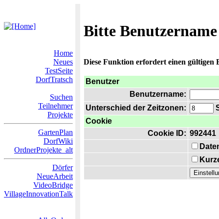
Bitte Benutzername
Home
Neues
Diese Funktion erfordert einen gültigen
TestSeite
DorfTratsch
Benutzer
Benutzername:
Suchen
Teilnehmer
Unterschied der Zeitzonen:
S
Projekte
Cookie
GartenPlan
Cookie ID:
992441
DorfWiki
Date
OrdnerProjekte_alt
Kurze
Dörfer
NeueArbeit
VideoBridge
VillageInnovationTalk