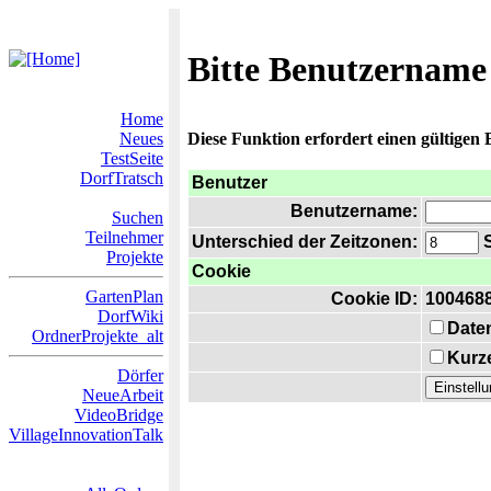
Bitte Benutzername
Home
Neues
Diese Funktion erfordert einen gültigen
TestSeite
DorfTratsch
Benutzer
Benutzername:
Suchen
Teilnehmer
Unterschied der Zeitzonen:
S
Projekte
Cookie
GartenPlan
Cookie ID:
100468
DorfWiki
Date
OrdnerProjekte_alt
Kurze
Dörfer
NeueArbeit
VideoBridge
VillageInnovationTalk