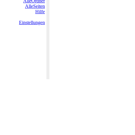
AlleOrdner
AlleSeiten
Hilfe
Einstellungen