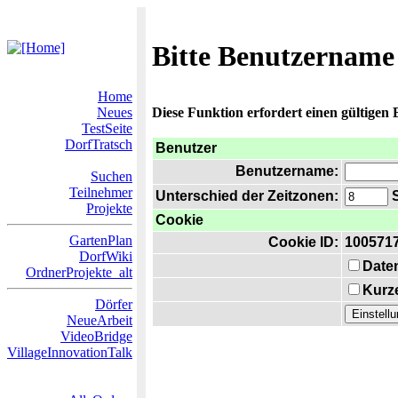
Bitte Benutzername
Home
Neues
Diese Funktion erfordert einen gültigen
TestSeite
DorfTratsch
Benutzer
Benutzername:
Suchen
Teilnehmer
Unterschied der Zeitzonen:
S
Projekte
Cookie
GartenPlan
Cookie ID:
100571
DorfWiki
Date
OrdnerProjekte_alt
Kurze
Dörfer
NeueArbeit
VideoBridge
VillageInnovationTalk