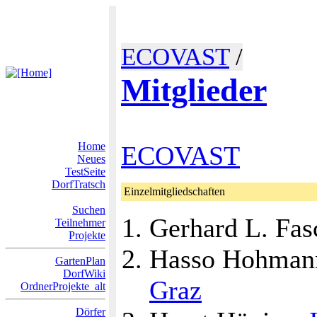
ECOVAST
/
Mitglieder
Home
ECOVAST
Neues
TestSeite
DorfTratsch
Einzelmitgliedschaften
Suchen
Gerhard L. Fa
Teilnehmer
Projekte
Hasso Hohma
GartenPlan
DorfWiki
Graz
OrdnerProjekte_alt
Dörfer