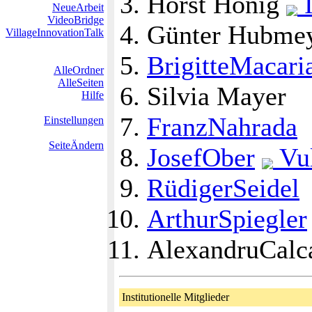
Horst Hönig
NeueArbeit
VideoBridge
Günter Hubme
VillageInnovationTalk
BrigitteMacari
AlleOrdner
AlleSeiten
Silvia Mayer
Hilfe
FranzNahrada
Einstellungen
SeiteÄndern
JosefOber
Vul
RüdigerSeidel
ArthurSpiegler
AlexandruCalc
Institutionelle Mitglieder