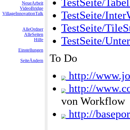
TestSeite/Tabel
NeueArbeit
VideoBridge
TestSeite/Inter
VillageInnovationTalk
TestSeite/TileS
AlleOrdner
AlleSeiten
TestSeite/Unte
Hilfe
Einstellungen
To Do
SeiteÄndern
http://www.jo
http://www.co
von Workflow
http://basepor