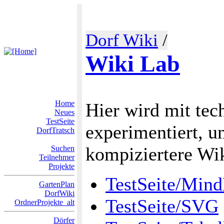
Dorf Wiki
/
Wiki Lab
Home
Hier wird mit tec
Neues
TestSeite
experimentiert, u
DorfTratsch
kompiziertere Wiki
Suchen
Teilnehmer
Projekte
TestSeite/Min
GartenPlan
DorfWiki
TestSeite/SVG
OrdnerProjekte_alt
Dörfer