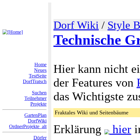
Dorf Wiki
/
Style 
Technische G
Home
Hier kann nicht e
Neues
TestSeite
der Features von
DorfTratsch
das Wichtigste z
Suchen
Teilnehmer
Projekte
Fraktales Wiki und Seitenbäume
GartenPlan
DorfWiki
Erklärung
hier
i
OrdnerProjekte_alt
Dörfer