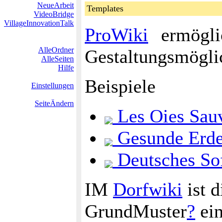
NeueArbeit
Templates
VideoBridge
VillageInnovationTalk
ProWiki
ermöglic
AlleOrdner
Gestaltungsmögli
AlleSeiten
Hilfe
Beispiele
Einstellungen
SeiteÄndern
Les Oies Sauv
Gesunde Erde
Deutsches So
IM
Dorfwiki
ist d
GrundMuster
?
ein