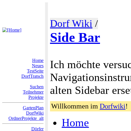
Dorf Wiki
/
Side Bar
Home
Ich möchte versuc
Neues
TestSeite
Navigationsinstr
DorfTratsch
alten Sidebar erse
Suchen
Teilnehmer
Projekte
Willkommen im
Dorfwiki
!
GartenPlan
DorfWiki
OrdnerProjekte_alt
Home
Dörfer