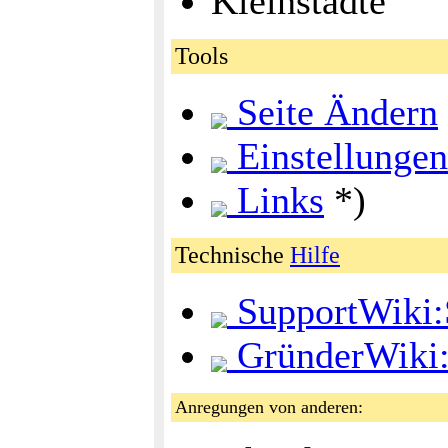
Kleinstädte
Tools
Seite Ändern
Einstellungen
Links
*)
Technische
Hilfe
SupportWiki:S
GründerWiki:S
Anregungen von anderen: