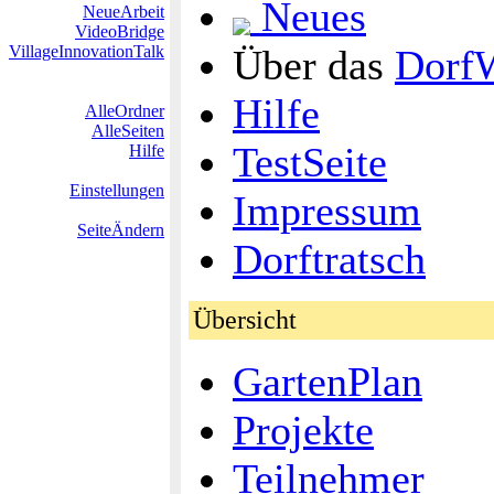
Neues
NeueArbeit
VideoBridge
VillageInnovationTalk
Über das
Dorf
Hilfe
AlleOrdner
AlleSeiten
TestSeite
Hilfe
Einstellungen
Impressum
SeiteÄndern
Dorftratsch
Übersicht
GartenPlan
Projekte
Teilnehmer