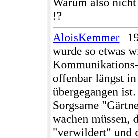
Warum also nicht 
!?
AloisKemmer
19
wurde so etwas wi
Kommunikations-O
offenbar längst i
übergegangen ist.
Sorgsame "Gärtne
wachen müssen, da
"verwildert" und 