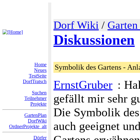
Dorf Wiki
/
Garten
Diskussionen
Home
Symbolik des Gartens - Anl
Neues
TestSeite
ErnstGruber
: Ha
DorfTratsch
Suchen
gefällt mir sehr gu
Teilnehmer
Projekte
Die Symbolik des 
GartenPlan
DorfWiki
auch geeignet und
OrdnerProjekte_alt
Gartens erwähnen 
Dörfer