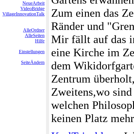
NeueArbeit
VideoBridge
Zum einen das Ze
VillageInnovationTalk
Ränder und "Gren
AlleOrdner
AlleSeiten
Mir fällt auf das
Hilfe
eine Kirche im Ze
Einstellungen
dem Wikidorfgarte
SeiteÄndern
Zentrum überholt,
Zweitens,wo sind
welchen Philosoph
keinen Platz mehr