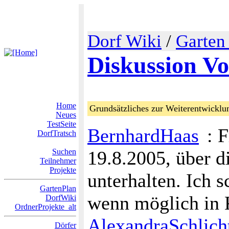
Dorf Wiki
/
Garten
Diskussion V
Home
Grundsätzliches zur Weiterentwickl
Neues
TestSeite
BernhardHaas
: 
DorfTratsch
Suchen
19.8.2005, über d
Teilnehmer
Projekte
unterhalten. Ich s
GartenPlan
wenn möglich in 
DorfWiki
OrdnerProjekte_alt
AlexandraSchlich
Dörfer