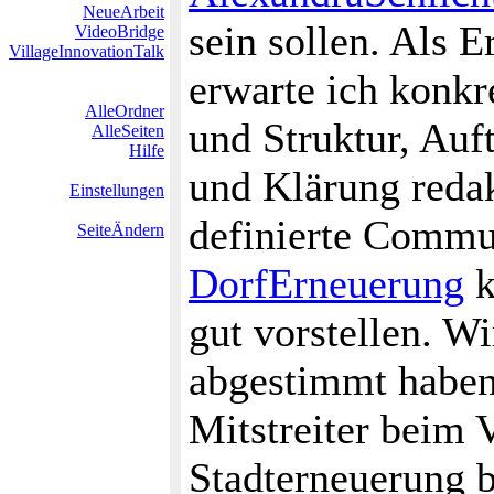
NeueArbeit
sein sollen. Als E
VideoBridge
VillageInnovationTalk
erwarte ich konkr
AlleOrdner
und Struktur, Auf
AlleSeiten
Hilfe
und Klärung redak
Einstellungen
definierte Commun
SeiteÄndern
DorfErneuerung
k
gut vorstellen. Wi
abgestimmt haben
Mitstreiter beim 
Stadterneuerung 