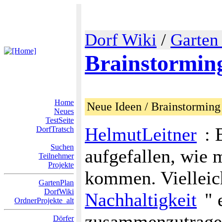
Dorf Wiki
/
Garten
Brainstormin
Home
Neue Ideen / Brainstorming
Neues
TestSeite
HelmutLeitner
: 
DorfTratsch
Suchen
aufgefallen, wie 
Teilnehmer
Projekte
kommen. Vielleich
GartenPlan
DorfWiki
Nachhaltigkeit
" 
OrdnerProjekte_alt
zusammenzutrage
Dörfer