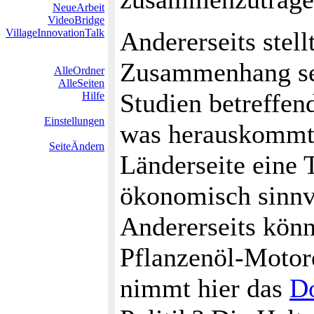
NeueArbeit
VideoBridge
VillageInnovationTalk
Andererseits stell
Zusammenhang sei
AlleOrdner
AlleSeiten
Studien betreffen
Hilfe
Einstellungen
was herauskommt,
SeiteÄndern
Länderseite eine 
ökonomisch sinnvo
Andererseits könn
Pflanzenöl-Motor
nimmt hier das
D