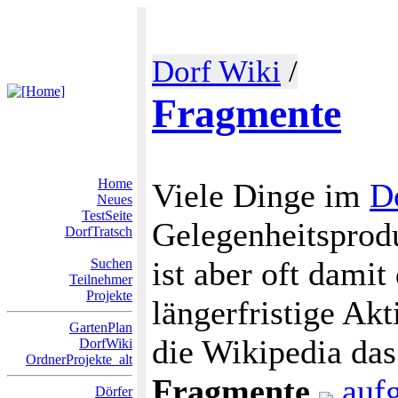
Dorf Wiki
/
Fragmente
Home
Viele Dinge im
D
Neues
TestSeite
Gelegenheitsprodu
DorfTratsch
ist aber oft dami
Suchen
Teilnehmer
Projekte
längerfristige Akt
GartenPlan
die Wikipedia da
DorfWiki
OrdnerProjekte_alt
Fragmente
auf
Dörfer