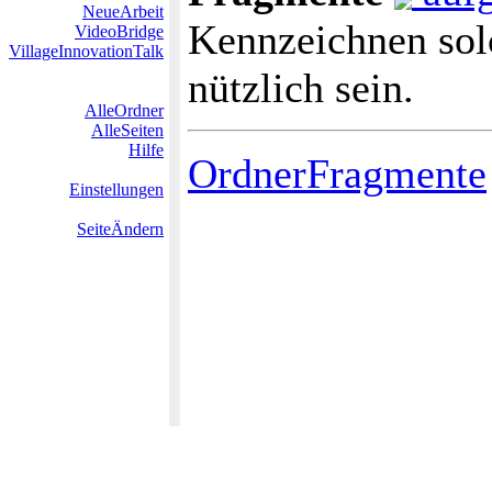
NeueArbeit
Kennzeichnen so
VideoBridge
VillageInnovationTalk
nützlich sein.
AlleOrdner
AlleSeiten
Hilfe
OrdnerFragmente
Einstellungen
SeiteÄndern