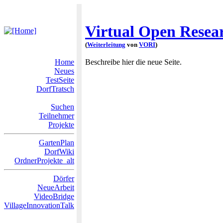
Virtual Open Resear
(
Weiterleitung
von
VORI
)
Home
Beschreibe hier die neue Seite.
Neues
TestSeite
DorfTratsch
Suchen
Teilnehmer
Projekte
GartenPlan
DorfWiki
OrdnerProjekte_alt
Dörfer
NeueArbeit
VideoBridge
VillageInnovationTalk