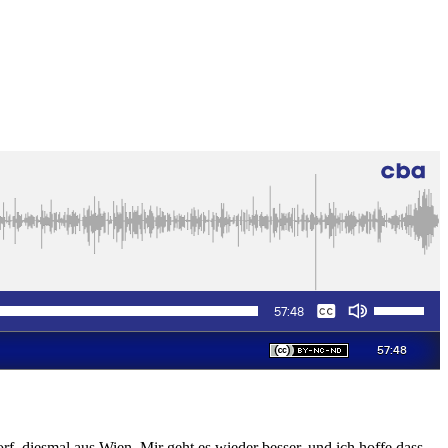
 diesmal aus Wien. Mir geht es wieder besser, und ich hoffe dass