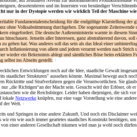
Autonomie, auf zellulären Niveau zur automatisierten Produktionsstätte v
eignen, desorientieren und im Innersten von beständiger Verschlimmbes
cht nur in der Dystopie werden wir wirklich Teil der Maschine wie
ritable Fundamentalentscheidung für die endgültige Klarstellung der
nz ohne Volksabstimmung durchgehen. Die sogenannte Zeitenwende drü
tikern eingefordert. Die deutsche Außenministerin warnte in diesem Si
u hinschauen. Jenseits aller Interessen, ganz abstrahierend davon, so
zu geben hat. Was anderes soll das sein als das Ideal einer unhinterfra
durch Inflationierung von allem und jedem verarmt werden nach Strich
 wieder ein Bekenntnis ablegt und sämtliches Böse beim erklärten Feind
selbst ins Abseits gestellt.
˧
klichen Entwicklungen noch auf die Idee, staatliche Gewalt insgesamt
 staatlicher Strukturen" aussehen könnte. Maximal bewegt auch noch
rn Rücktritte und Strafverfahren gegen die Verantwortlichen. Sie gla
en nur „die Richtigen“an der Macht sein. Gesucht wird der Erlöser, ob
austauschen wie die Reichsbürger. Leider haben diejenigen, die sich v
d lokale
Netzwerke
knüpfen, nur eine vage Vorstellung wie eine ander
uf der Welt.
˧
seits und Springen in eine andere Zukunft. Und noch ein Disclaimer wei
dass wir ein wie auch immer geartetes staatliches Konstrukt benötigen, u
von einer anderen Gesellschaft träumen wird man ja wohl noch dürfen o