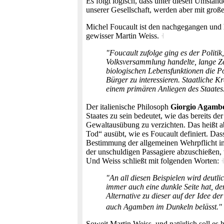
Es folgt logisch, dass unter diesen Umstän
unserer Gesellschaft, werden aber mit groß
Michel Foucault ist den nachgegangen und h
gewisser Martin Weiss.
˧
"Foucault zufolge ging es der Politi
Volksversammlung handelte, lange Ze
biologischen Lebensfunktionen die Pol
Bürger zu interessieren. Staatliche 
einem primären Anliegen des Staates
Der italienische Philosoph
Giorgio Agamb
Staates zu sein bedeutet, wie das bereits 
Gewaltausübung zu verzichten. Das heißt abe
Tod“ ausübt, wie es Foucault definiert. Das
Bestimmung der allgemeinen Wehrpflicht im 
der unschuldigen Passagiere abzuschießen,
Und Weiss schließt mit folgenden Worten:
˧
"An all diesen Beispielen wird deutl
immer auch eine dunkle Seite hat, de
Alternative zu dieser auf der Idee d
auch Agamben im Dunkeln belässt."
Soweit Martin Weiss, und natürlich soll es