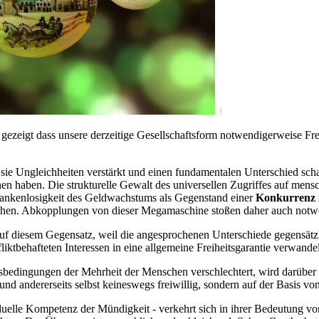
˧
t gezeigt dass unsere derzeitige Gesellschaftsform notwendigerweise Fr
 sie Ungleichheiten verstärkt und einen fundamentalen Unterschied sc
hen haben. Die strukturelle Gewalt des universellen Zugriffes auf mens
hrankenlosigkeit des Geldwachstums als Gegenstand einer
Konkurrenz
stehen. Abkopplungen von dieser Megamaschine stoßen daher auch notw
auf diesem Gegensatz, weil die angesprochenen Unterschiede gegensätzl
liktbehafteten Interessen in eine allgemeine Freiheitsgarantie verwande
sbedingungen der Mehrheit der Menschen verschlechtert, wird darüber h
nd andererseits selbst keineswegs freiwillig, sondern auf der Basis von
duelle Kompetenz der Mündigkeit - verkehrt sich in ihrer Bedeutung vo