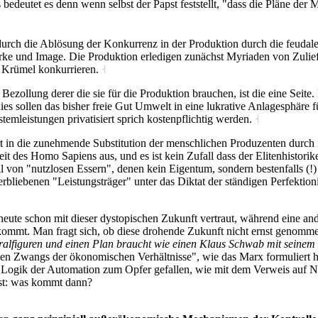
 bedeutet es denn wenn selbst der Papst feststellt, "dass die Pläne der
durch die Ablösung der Konkurrenz in der Produktion durch die feudal
rke und Image. Die Produktion erledigen zunächst Myriaden von Zulief
 Krümel konkurrieren.
˧
 Bezollung derer die sie für die Produktion brauchen, ist die eine Seit
s sollen das bisher freie Gut Umwelt in eine lukrative Anlagesphäre 
emleistungen privatisiert sprich kostenpflichtig werden.
˧
t in die zunehmende Substitution der menschlichen Produzenten durch imme
it des Homo Sapiens aus, und es ist kein Zufall dass der Elitenhistori
l von "nutzlosen Essern", denen kein Eigentum, sondern bestenfalls (!)
rbliebenen "Leistungsträger" unter das Diktat der ständigen Perfektio
e schon mit dieser dystopischen Zukunft vertraut, während eine ander
rkommt. Man fragt sich, ob diese drohende Zukunft nicht ernst genomm
alfiguren und einen Plan braucht wie einen Klaus Schwab mit seinem "
ummen Zwangs der ökonomischen Verhältnisse", wie das Marx formuliert 
en Logik der Automation zum Opfer gefallen, wie mit dem Verweis auf 
st: was kommt dann?