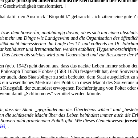
den
ganz prinzipiell außerökonomische Mechanismen der Kontroll
er Geschwindigkeit transformiert.
˧
at dafür den Ausdruck "Biopolitik" gebraucht - ich zitiere eine gute Z
k, bzw. dem Souverän, unabhängig davon, ob es sich um einen absoluti
it mehr um Dinge wie Landgewinn und die Organisation des öffentlich
itik nicht interessierten. Im Laufe des 17. und vollends im 18. Jahrhun
Krankenhäuser und Irrenanstalten werden etabliert, Hygienevorschrifte
. Das Leben als solches wird zum Gegenstand und zur Ressource der Po
en
(geb. 1942) geht davon aus, dass das nackte Leben immer schon den e
der Philosoph Thomas Hobbes (1588-1679) festgestellt hat, dem Souverä
r auch, dass Staatsbürger zu sein bedeutet, dem Staat ausgeliefert zu 
s ein wesentliches Merkmal der Politik in dieser Macht des Souveräns üb
Kriegsfall, der zumindest erwogenen Rechtfertigung von Folter oder d
 wenn damit „Schlimmeres“ verhütet werden könnte.
ich, dass der Staat, „gegründet um des Überlebens willen“ und „bestehe
nn die schützende Macht über das Leben beinhaltet immer auch die Erlau
er Souveränität gründenden Politik gibt. Wie dieses Gemeinwesen
jenseit
[4]
.
˧
 heute noch um dieses jenseits gehen. Aber zuvor müssen wir uns noch 