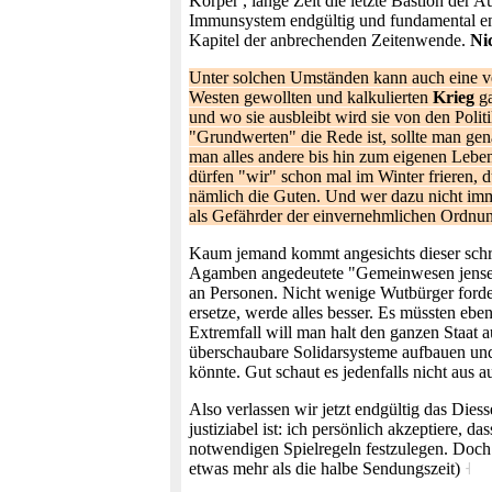
Körper , lange Zeit die letzte Bastion der 
Immunsystem endgültig und fundamental ent
Kapitel der anbrechenden Zeitenwende.
Ni
Unter solchen Umständen kann auch eine ve
Westen gewollten und kalkulierten
Krieg
ga
und wo sie ausbleibt wird sie von den Poli
"Grundwerten" die Rede ist, sollte man gena
man alles andere bis hin zum eigenen Leben 
dürfen "wir" schon mal im Winter frieren, 
nämlich die Guten. Und wer dazu nicht immer
als Gefährder der einvernehmlichen Ordnung 
Kaum jemand kommt angesichts dieser schrec
Agamben angedeutete "Gemeinwesen jenseits
an Personen. Nicht wenige Wutbürger forde
ersetze, werde alles besser. Es müssten eb
Extremfall will man halt den ganzen Staat 
überschaubare Solidarsysteme aufbauen un
könnte. Gut schaut es jedenfalls nicht aus a
Also verlassen wir jetzt endgültig das Dies
justiziabel ist: ich persönlich akzeptiere, 
notwendigen Spielregeln festzulegen. Doch 
etwas mehr als die halbe Sendungszeit)
˧