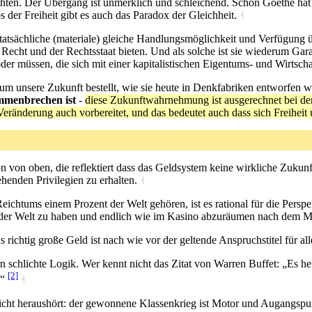
hten. Der Übergang ist unmerklich und schleichend. Schon Goethe hat be
 der Freiheit gibt es auch das Paradox der Gleichheit.
˧
e tatsächliche (materiale) gleiche Handlungsmöglichkeit und Verfügung 
Recht und der Rechtsstaat bieten. Und als solche ist sie wiederum Gar
der müssen, die sich mit einer kapitalistischen Eigentums- und Wirtsc
 um unsere Zukunft bestellt, wie sie heute in Denkfabriken entworfen wi
mmenbrechen ist
-
diese Zukunftwahrnehmung ist ausgerechnet bei den
Veränderung auch vorbereitet, und das bedeutet auch dass sich Freihei
n von oben, die reflektiert dass das Geldsystem keine wirkliche Zukunf
henden Privilegien zu erhalten.
˧
chtums einem Prozent der Welt gehören, ist es rational für die Perspe
 der Welt zu haben und endlich wie im Kasino abzuräumen nach dem Mot
ichtig große Geld ist nach wie vor der geltende Anspruchstitel für all
 schlichte Logik. Wer kennt nicht das Zitat von Warren Buffet: „Es herr
[2]
n“
˧
 nicht heraushört: der gewonnene Klassenkrieg ist Motor und Augangsp