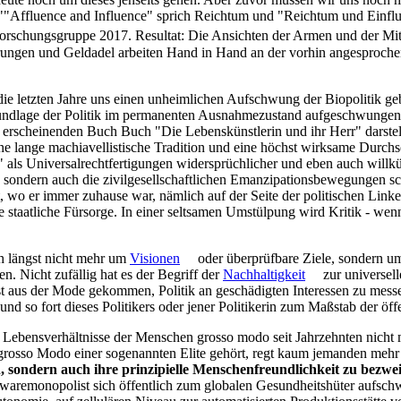
, ""Affluence and Influence" sprich Reichtum und "Reichtum und Einfl
rschungsgruppe 2017. Resultat: Die Ansichten der Armen und der Mitt
egierungen und Geldadel arbeiten Hand in Hand an der vorhin angesproc
s die letzten Jahre uns einen unheimlichen Aufschwung der Biopolitik g
ndlage der Politik im permanenten Ausnahmezustand aufgeschwungen h
rscheinenden Buch Buch "Die Lebenskünstlerin und ihr Herr" darstell
ne lange machiavellistische Tradition und eine höchst wirksame Durchsch
 als Universalrechtfertigungen widersprüchlicher und eben auch willk
 sondern auch die zivilgesellschaftlichen Emanzipationsbewegungen sch
rt, wo er immer zuhause war, nämlich auf der Seite der politischen Lin
 staatliche Fürsorge. In einer seltsamen Umstülpung wird Kritik - wenn 
ch längst nicht mehr um
Visionen
oder überprüfbare Ziele, sondern u
 Nicht zufällig hat es der Begriff der
Nachhaltigkeit
zur universell
gst aus der Mode gekommen, Politik an geschädigten Interessen zu messe
nd so fort dieses Politikers oder jener Politikerin zum Maßstab der ö
e Lebensverhältnisse der Menschen grosso modo seit Jahrzehnten nicht 
 grosso Modo einer sogenannten Elite gehört, regt kaum jemanden mehr
 sondern auch ihre prinzipielle Menschenfreundlichkeit zu bezwei
waremonopolist sich öffentlich zum globalen Gesundheitshüter aufsch