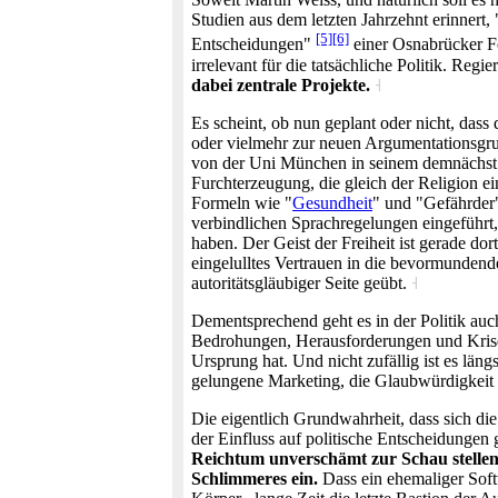
Studien aus dem letzten Jahrzehnt erinnert
[5]
[6]
Entscheidungen"
einer Osnabrücker Fo
irrelevant für die tatsächliche Politik. R
dabei zentrale Projekte.
˧
Es scheint, ob nun geplant oder nicht, das
oder vielmehr zur neuen Argumentationsgru
von der Uni München in seinem demnächst e
Furchterzeugung, die gleich der Religion ei
Formeln wie "
Gesundheit
" und "Gefährder"
verbindlichen Sprachregelungen eingeführt,
haben. Der Geist der Freiheit ist gerade do
eingelulltes Vertrauen in die bevormundende
autoritätsgläubiger Seite geübt.
˧
Dementsprechend geht es in der Politik au
Bedrohungen, Herausforderungen und Krisen.
Ursprung hat. Und nicht zufällig ist es län
gelungene Marketing, die Glaubwürdigkeit u
Die eigentlich Grundwahrheit, dass sich di
der Einfluss auf politische Entscheidungen
Reichtum unverschämt zur Schau stellen,
Schlimmeres ein.
Dass ein ehemaliger Soft