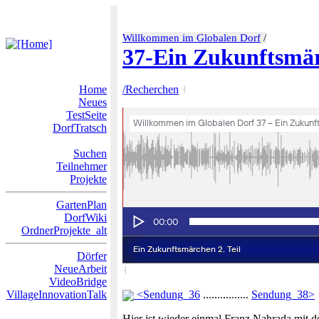
Willkommen im Globalen Dorf
/
37-Ein Zukunftsmä
Home
/Recherchen
˧
Neues
TestSeite
DorfTratsch
Suchen
Teilnehmer
Projekte
GartenPlan
DorfWiki
OrdnerProjekte_alt
Dörfer
NeueArbeit
˧
VideoBridge
VillageInnovationTalk
<Sendung_36
................
Sendung_38>
Hier ist wieder einmal Franz Nahrada mit 