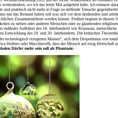
h weiterdenken, wo ich das letzte Mal aufgehört habe. Ich erinnere dar
zte und praktisch nicht mehr in Frage zu stellende Tatsache gegenübertrit
ass nur das Bestand haben soll was sich vor dem denkenden und urteile
hlichen Zusammenlebens werden könnte. Freiheit beginnt in diesem Ver
igkeiten zu stehen oder anderen Menschen oder zu glaubenden religiöse
n radikaler Aufklärer des 18. Jahrhunderts wie Rousseau, menschliche B
ealen Entwicklung des 19. und 20. Jahrhunderts. Die kritischen Theoret
t der technologisch erzogenen Massen“, sich dem Despotismus von totali
twa Hobbes oder Macchiavelli, dass der Mensch auf ewig Herrschaft 
balen Dörfer mehr sein soll als Phantasie.
˧