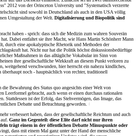
uss" 2012 von der Orinceton University und "Systematisch verzerrte
elschicht sind sowohl in Deutschland als auch in den USA völlig
henen Umgestaltung der Welt.
Digitalisierung und Biopolitik sind
ebracht haben - sprich: dass sich die Medizin zum wahren Souverän
at. Dabei entfaltet sie ihre Macht, wie Hans Martin Schönherr Mann
t, durch eine apokalyptische Rhetorik und Methoden der
lagskraft hat. Nicht nur hat die Politik höchst diskussionsbedürftige
ürlicher Maßnahmen in das alltägliche Vokabular im Sinn von
einen ihre gesellschaftliche Wirkkraft an diesem Punkt verloren zu
ken, weitgehend verschwunden, hier herrscht ein nahezu kindliches,
überhaupt noch - hauptsächlich von rechter, traditionell
m die Bewahrung des Status quo angesichts einer Welt von
en Leerformel gebracht, auch wenn er einen durchaus rationalen
n. Stattdessen ist der Erfolg, das Stehvermögen, das Image, das
ffentlichen Debatte und Betrachtung geworden.
˧
mehr verbessert haben, dass der gesellschaftliche Reichtum und auch
 auf.
Ganz im Gegenteil: diese Elite darf nicht nur ihren
feln trägt einem in der öffentlichen Debatte Minuspunkte oder
wingt, dass mit einem Mal ganz unter der Hand der menschliche