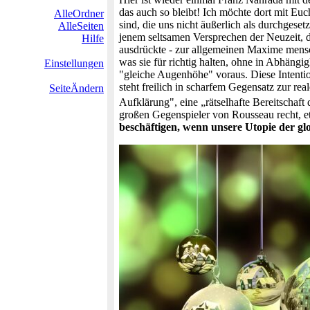
das auch so bleibt! Ich möchte dort mit Euc
AlleOrdner
sind, die uns nicht äußerlich als durchgeset
AlleSeiten
jenem seltsamen Versprechen der Neuzeit, d
Hilfe
ausdrückte - zur allgemeinen Maxime mensc
was sie für richtig halten, ohne in Abhäng
Einstellungen
"gleiche Augenhöhe" voraus. Diese Intentio
steht freilich in scharfem Gegensatz zur r
SeiteÄndern
Aufklärung", eine „rätselhafte Bereitschaf
großen Gegenspieler von Rousseau recht, e
beschäftigen, wenn unsere Utopie der glo