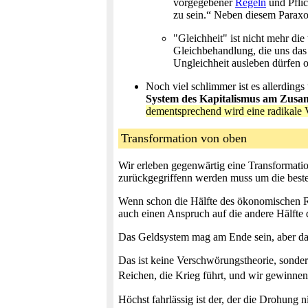
vorgegebener
Regeln
und Pflic
zu sein.“ Neben diesem Paraxos
"Gleichheit" ist nicht mehr di
Gleichbehandlung, die uns das 
Ungleichheit ausleben dürfen o
Noch viel schlimmer ist es allerdings
System des Kapitalismus am Zusa
dementsprechend wird eine radikale 
Transformation von oben
Wir erleben gegenwärtig eine Transformatio
zurückgegriffenn werden muss um die beste
Wenn schon die Hälfte des ökonomischen Rei
auch einen Anspruch auf die andere Hälfte
Das Geldsystem mag am Ende sein, aber das r
Das ist keine Verschwörungstheorie, sondern
Reichen, die Krieg führt, und wir gewinne
Höchst fahrlässig ist der, der die Drohung