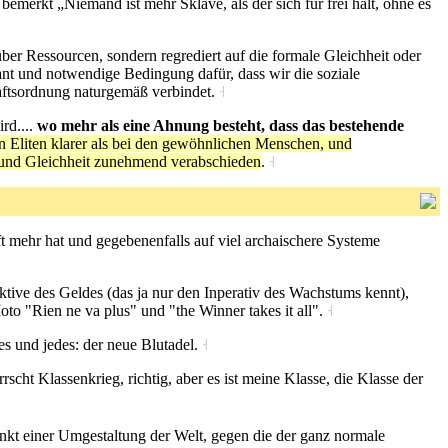
merkt „Niemand ist mehr Sklave, als der sich für frei hält, ohne es
über Ressourcen, sondern regrediert auf die formale Gleichheit oder
ant und notwendige Bedingung dafür, dass wir die soziale
haftsordnung naturgemäß verbindet.
˧
rd....
wo mehr als eine Ahnung besteht, dass das bestehende
 Eliten klarer als bei den gewöhnlichen Menschen, und
t und Gleichheit zunehmend verabschieden
.
˧
t mehr hat und gegebenenfalls auf viel archaischere Systeme
ktive des Geldes (das ja nur den Inperativ des Wachstums kennt),
o "Rien ne va plus" und "the Winner takes it all".
˧
es und jedes: der neue Blutadel.
˧
scht Klassenkrieg, richtig, aber es ist meine Klasse, die Klasse der
unkt einer Umgestaltung der Welt, gegen die der ganz normale