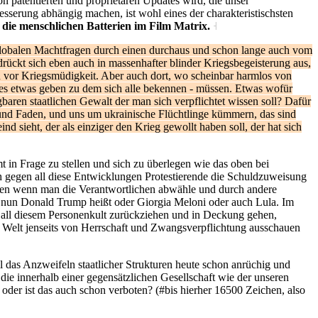
on patentierten und proprietären Updates wird, die unser
serung abhängig machen, ist wohl eines der charakteristischsten
 die menschlichen Batterien im Film Matrix.
˧
 globalen Machtfragen durch einen durchaus und schon lange auch vom
ckt sich eben auch in massenhafter blinder Kriegsbegeisterung aus,
nn vor Kriegsmüdigkeit. Aber auch dort, wo scheinbar harmlos von
ll es etwas geben zu dem sich alle bekennen - müssen. Etwas wofür
gbaren staatlichen Gewalt der man sich verpflichtet wissen soll? Dafür
 und Faden, und uns um ukrainische Flüchtlinge kümmern, das sind
 sieht, der als einziger den Krieg gewollt haben soll, der hat sich
 in Frage zu stellen und sich zu überlegen wie das oben bei
 gegen all diese Entwicklungen Protestierende die Schuldzuweisung
uben wenn man die Verantwortlichen abwähle und durch andere
 er nun Donald Trump heißt oder Giorgia Meloni oder auch Lula. Im
or all diesem Personenkult zurückziehen und in Deckung gehen,
e Welt jenseits von Herrschaft und Zwangsverpflichtung ausschauen
l das Anzweifeln staatlicher Strukturen heute schon anrüchig und
m die innerhalb einer gegensätzlichen Gesellschaft wie der unseren
der ist das auch schon verboten? (#bis hierher 16500 Zeichen, also