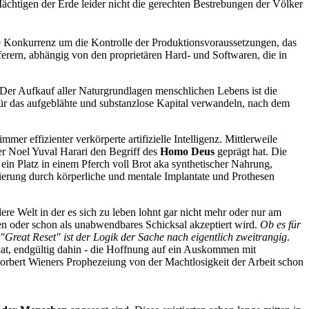
 Mächtigen der Erde leider nicht die gerechten Bestrebungen der Völker
e Konkurrenz um die Kontrolle der Produktionsvoraussetzungen, das
erern, abhängig von den proprietären Hard- und Softwaren, die in
e. Der Aufkauf aller Naturgrundlagen menschlichen Lebens ist die
für das aufgeblähte und substanzlose Kapital verwandeln, nach dem
r effizienter verkörperte artifizielle Intelligenz. Mittlerweile
ker Noel Yuval Harari den Begriff des
Homo Deus
geprägt hat. Die
 ein Platz in einem Pferch voll Brot aka synthetischer Nahrung,
nierung durch körperliche und mentale Implantate und Prothesen
e Welt in der es sich zu leben lohnt gar nicht mehr oder nur am
en oder schon als unabwendbares Schicksal akzeptiert wird.
Ob es für
Great Reset" ist der Logik der Sache nach eigentlich zweitrangig
.
hat, endgültig dahin - die Hoffnung auf ein Auskommen mit
Norbert Wieners Prophezeiung von der Machtlosigkeit der Arbeit schon