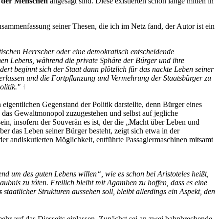
e der Menschen
angesagt sind. Diese existierten schon lange mitten in
usammenfassung seiner Thesen, die ich im Netz fand, der Autor ist ein
stischen Herrscher oder eine demokratisch entscheidende
en Lebens, während die private Sphäre der Bürger und ihre
dert beginnt sich der Staat dann plötzlich für das nackte Leben seiner
n erlassen und die Fortpflanzung und Vermehrung der Staatsbürger zu
litik."
˧
igentlichen Gegenstand der Politik darstellte, denn Bürger eines
n das Gewaltmonopol zuzugestehen und selbst auf jegliche
sein, insofern der Souverän es ist, der die „Macht über Leben und
er das Leben seiner Bürger besteht, zeigt sich etwa in der
er andiskutierten Möglichkeit, entführte Passagiermaschinen mitsamt
nd um des guten Lebens willen“, wie es schon bei Aristoteles heißt,
bnis zu töten. Freilich bleibt mit Agamben zu hoffen, dass es eine
s
staatlicher Strukturen aussehen soll, bleibt allerdings ein Aspekt, den
mehr auf das Diesseits einlassen. Zunächst sei an zwei bahnbrechende