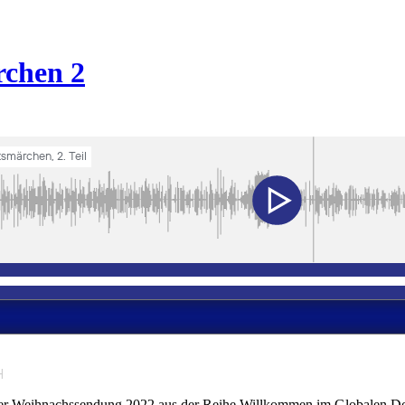
rchen 2
˧
der Weihnachssendung 2022 aus der Reihe Willkommen im Globalen Dorf,