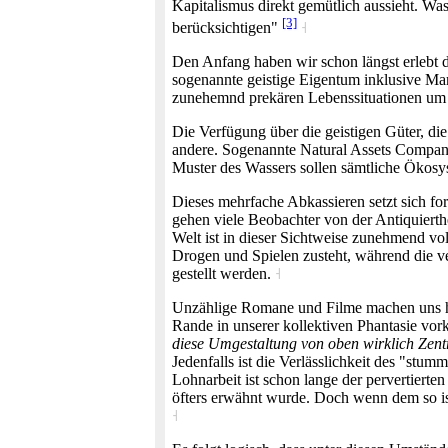
Kapitalismus direkt gemütlich aussieht. Was
[3]
berücksichtigen"
˧
Den Anfang haben wir schon längst erlebt 
sogenannte geistige Eigentum inklusive Ma
zunehemnd prekären Lebenssituationen um
Die Verfügung über die geistigen Güter, die
andere. Sogenannte Natural Assets Companie
Muster des Wassers sollen sämtliche Ökosyst
Dieses mehrfache Abkassieren setzt sich for
gehen viele Beobachter von der Antiquierthe
Welt ist in dieser Sichtweise zunehmend vol
Drogen und Spielen zusteht, während die ve
gestellt werden.
˧
Unzählige Romane und Filme machen uns heut
Rande in unserer kollektiven Phantasie vo
diese Umgestaltung von oben wirklich Zentr
Jedenfalls ist die Verlässlichkeit des "st
Lohnarbeit ist schon lange der pervertiert
öfters erwähnt wurde. Doch wenn dem so i
˧