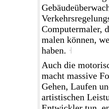
Gebäudeüberwachu
Verkehrsregelung
Computermaler, di
malen können, wei
haben.
˧
Auch die motorisc
macht massive For
Gehen, Laufen und
artistischen Leis
Entwickler tun, e