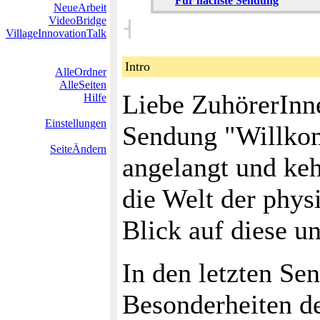
Für nächste Sendung
NeueArbeit
VideoBridge
˧
VillageInnovationTalk
Intro
AlleOrdner
AlleSeiten
Liebe ZuhörerInne
Hilfe
Einstellungen
Sendung "Willkom
SeiteÄndern
angelangt und keh
die Welt der phys
Blick auf diese u
In den letzten S
Besonderheiten de