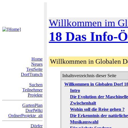
Willkommen im Gl
18 Das Info-
Home
Willkommen in Globalen 
Neues
TestSeite
DorfTratsch
Inhaltsverzeichnis dieser Seite
Willkommen in Globalen Dorf 1
Suchen
Teilnehmer
Intro
Projekte
Die Evolution der Maschinell
Zwischenhalt
GartenPlan
Wohin soll die Reise gehen ?
DorfWiki
OrdnerProjekte_alt
Die Erkenntnis der natürlich
Musikauswahl
Dörfer