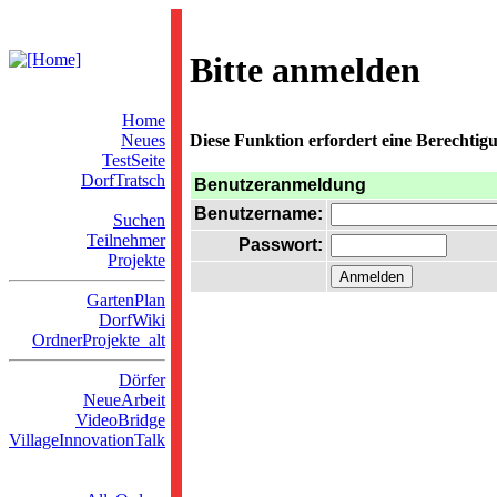
Bitte anmelden
Home
Neues
Diese Funktion erfordert eine Berechtigu
TestSeite
DorfTratsch
Benutzeranmeldung
Benutzername:
Suchen
Teilnehmer
Passwort:
Projekte
GartenPlan
DorfWiki
OrdnerProjekte_alt
Dörfer
NeueArbeit
VideoBridge
VillageInnovationTalk