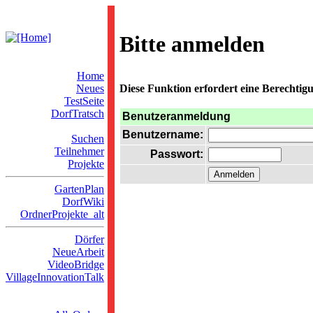
Bitte anmelden
Home
Neues
Diese Funktion erfordert eine Berechtigu
TestSeite
DorfTratsch
Benutzeranmeldung
Benutzername:
Suchen
Teilnehmer
Passwort:
Projekte
GartenPlan
DorfWiki
OrdnerProjekte_alt
Dörfer
NeueArbeit
VideoBridge
VillageInnovationTalk