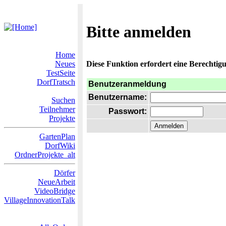
Bitte anmelden
Home
Neues
Diese Funktion erfordert eine Berechtigu
TestSeite
DorfTratsch
Benutzeranmeldung
Benutzername:
Suchen
Teilnehmer
Passwort:
Projekte
GartenPlan
DorfWiki
OrdnerProjekte_alt
Dörfer
NeueArbeit
VideoBridge
VillageInnovationTalk