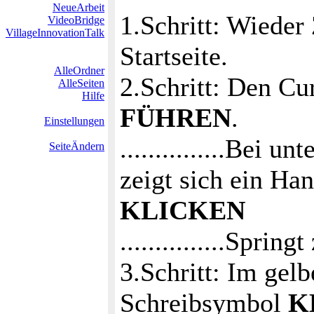
NeueArbeit
1.Schritt: Wieder
VideoBridge
VillageInnovationTalk
Startseite.
AlleOrdner
2.Schritt: Den C
AlleSeiten
Hilfe
FÜHREN
.
Einstellungen
...............Bei 
SeiteÄndern
zeigt sich ein Ha
KLICKEN
...............Spr
3.Schritt: Im gelb
Schreibsymbol
K