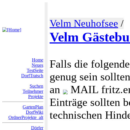
Velm Neuhofsee
/
Velm Gästebu
Home
Falls die folgende
Neues
TestSeite
genug sein sollte
DorfTratsch
an
MAIL fritz.e
Suchen
Teilnehmer
Projekte
Einträge sollten 
GartenPlan
technischen Hinde
DorfWiki
OrdnerProjekte_alt
Dörfer