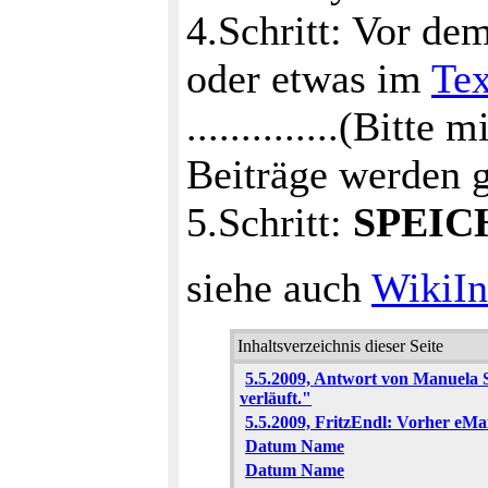
4.Schritt: Vor de
oder etwas im
Tex
..............(Bitte m
Beiträge werden g
5.Schritt:
SPEIC
siehe auch
WikiIn
Inhaltsverzeichnis dieser Seite
5.5.2009, Antwort von Manuela S
verläuft."
5.5.2009, FritzEndl: Vorher eMa
Datum Name
Datum Name