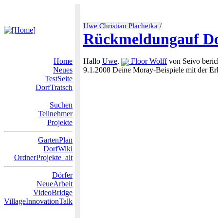
Uwe Christian Plachetka
/
Rückmeldungauf Do
Home
Hallo
Uwe
,
Floor Wolff
von Seivo berich
Neues
9.1.2008 Deine Moray-Beispiele mit der Er
TestSeite
DorfTratsch
Suchen
Teilnehmer
Projekte
GartenPlan
DorfWiki
OrdnerProjekte_alt
Dörfer
NeueArbeit
VideoBridge
VillageInnovationTalk