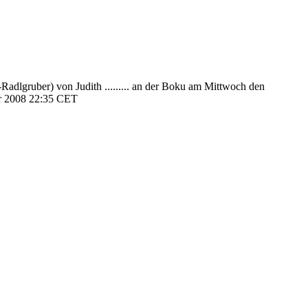
Radlgruber) von Judith ......... an der Boku am Mittwoch den
r 2008 22:35 CET