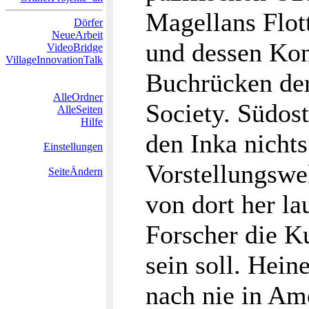
Magellans Flot
Dörfer
NeueArbeit
und dessen Kont
VideoBridge
VillageInnovationTalk
Buchrücken der
AlleOrdner
Society. Südos
AlleSeiten
Hilfe
den Inka nichts
Einstellungen
Vorstellungswe
SeiteÄndern
von dort her la
Forscher die 
sein soll. Hei
nach nie in Am