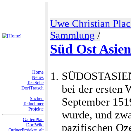
Uwe Christian Pla
Sammlung
/
Süd Ost Asie
Home
SÜDOSTASIEN: 
Neues
TestSeite
bei der ersten
DorfTratsch
September 1519
Suchen
Teilnehmer
Projekte
wurde, und zwa
GartenPlan
pazifischen Oze
DorfWiki
OrdnerProjekte_alt