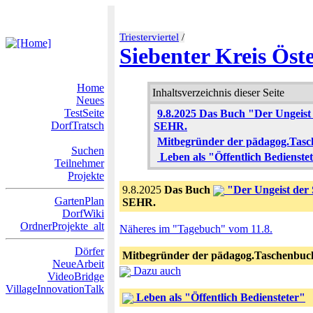
Triesterviertel
/
Siebenter Kreis Öst
Home
Inhaltsverzeichnis dieser Seite
Neues
TestSeite
9.8.2025 Das Buch "Der Ungeist 
DorfTratsch
SEHR.
Mitbegründer der pädagog.Tasc
Suchen
Leben als "Öffentlich Bedienste
Teilnehmer
Projekte
9.8.2025
Das Buch
"Der Ungeist der S
GartenPlan
SEHR.
DorfWiki
OrdnerProjekte_alt
Näheres im "Tagebuch" vom 11.8.
Dörfer
Mitbegründer der pädagog.Taschenbuc
NeueArbeit
Dazu auch
VideoBridge
VillageInnovationTalk
Leben als "Öffentlich Bediensteter"