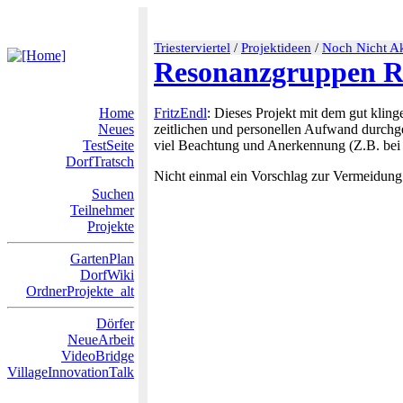
Triesterviertel
/
Projektideen
/
Noch Nicht Ak
Resonanzgruppen R
Home
FritzEndl
: Dieses Projekt mit dem gut klin
Neues
zeitlichen und personellen Aufwand durchgef
TestSeite
viel Beachtung und Anerkennung (Z.B. bei
DorfTratsch
Nicht einmal ein Vorschlag zur Vermeidung 
Suchen
Teilnehmer
Projekte
GartenPlan
DorfWiki
OrdnerProjekte_alt
Dörfer
NeueArbeit
VideoBridge
VillageInnovationTalk