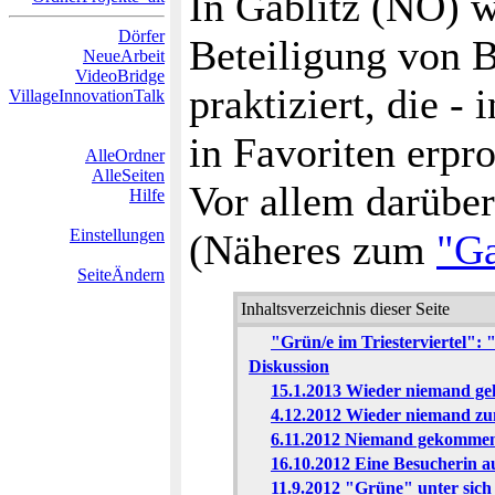
In Gablitz (NÖ) 
Dörfer
Beteiligung von
NeueArbeit
VideoBridge
praktiziert, die -
VillageInnovationTalk
in Favoriten erpro
AlleOrdner
AlleSeiten
Vor allem darüber
Hilfe
Einstellungen
(Näheres zum
"Ga
SeiteÄndern
Inhaltsverzeichnis dieser Seite
"Grün/e im Triesterviertel":
Diskussion
15.1.2013 Wieder niemand g
4.12.2012 Wieder niemand z
6.11.2012 Niemand gekomme
16.10.2012 Eine Besucherin a
11.9.2012 "Grüne" unter sich