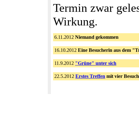
Termin zwar geles
Wirkung.
6.11.2012
Niemand gekommen
16.10.2012
Eine Besucherin aus dem "Tr
11.9.2012
"Grüne" unter sich
22.5.2012
Erstes Treffen
mit vier Besuc