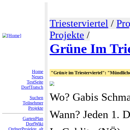
Triesterviertel
/
Pro
Projekte
/
Grüne Im Trie
Home
"Grün/e im Triesterviertel": "Mündlich
Neues
TestSeite
DorfTratsch
Wo? Gabis Schman
Suchen
Teilnehmer
Projekte
­Wann? Jeden 1. 
GartenPlan
DorfWiki
OrdnerProjekte_alt