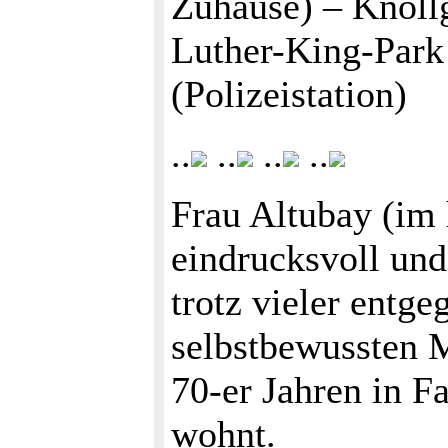
Zuhause) – Knöllg
Luther-King-Park
(Polizeistation)
..
..
..
..
Frau Altubay (im 
eindrucksvoll und
trotz vieler entge
selbstbewussten 
70-er Jahren in Fa
wohnt.