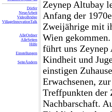
Zeynep Altubay le
Dörfer
Anfang der 1970er
NeueArbeit
VideoBridge
VillageInnovationTalk
Zweijährige mit i
Wien gekommen. B
AlleOrdner
AlleSeiten
Hilfe
führt uns Zeynep 
Einstellungen
Kindheit und Juge
SeiteÄndern
einstigen Zuhause
Erwachsenen, zur
Treffpunkten der 
Nachbarschaft. Au