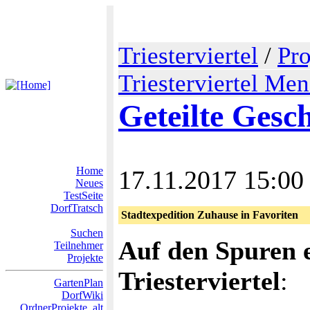
Triesterviertel
/
Pro
Triesterviertel Me
Geteilte Gesc
Home
17.11.2017 15:00
Neues
TestSeite
DorfTratsch
Stadtexpedition Zuhause in Favoriten
Suchen
Auf den Spuren 
Teilnehmer
Projekte
Triesterviertel
:
GartenPlan
DorfWiki
OrdnerProjekte_alt