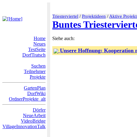
Triesterviertel
/
Projektideen
/
Aktive Projekt
Buntes Triestervier
Home
Siehe auch:
Neues
TestSeite
Unsere Hoffnung: Kooperation m
DorfTratsch
Suchen
Teilnehmer
Projekte
GartenPlan
DorfWiki
OrdnerProjekte_alt
Dörfer
NeueArbeit
VideoBridge
VillageInnovationTalk