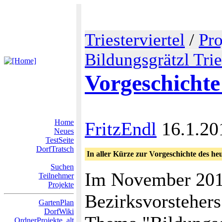
Triesterviertel
/
Pro
Bildungsgrätzl Trie
Vorgeschichte
Home
FritzEndl
16.1.20
Neues
TestSeite
DorfTratsch
In aller Kürze zur Vorgeschichte des he
Suchen
Im November 2017
Teilnehmer
Projekte
Bezirksvorsteher
GartenPlan
DorfWiki
OrdnerProjekte_alt