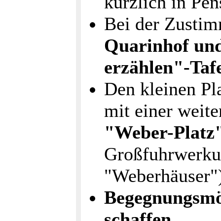
kürzlich in Pe
Bei der Zusti
Quarinhof und
erzählen"-Taf
Den kleinen Pla
mit einer weite
"Weber-Platz
Großfuhrwerku
"Weberhäuser")
Begegnungsmö
schaffen