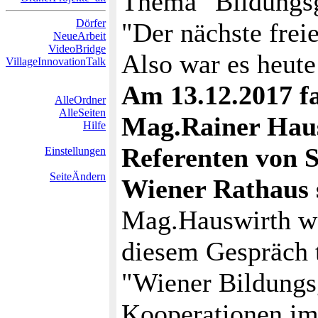
Thema "Bildungsgr
Dörfer
"Der nächste frei
NeueArbeit
VideoBridge
Also war es heute
VillageInnovationTalk
Am 13.12.2017 f
AlleOrdner
AlleSeiten
Mag.Rainer Haus
Hilfe
Referenten von 
Einstellungen
SeiteÄndern
Wiener Rathaus s
Mag.Hauswirth war
diesem Gespräch 
"Wiener Bildungsg
Kooperationen im