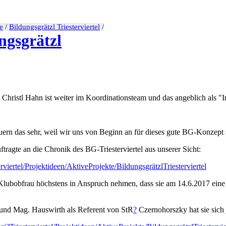
e
/
Bildungsgrätzl Triesterviertel
/
gsgrätzl
hristl Hahn ist weiter im Koordinationsteam und das angeblich als "Ini
edauern das sehr, weil wir uns von Beginn an für dieses gute BG-Konzept
tragte an die Chronik des BG-Triesterviertel aus unserer Sicht:
viertel/Projektideen/AktiveProjekte/BildungsgrätzlTriesterviertel
lubobfrau höchstens in Anspruch nehmen, dass sie am 14.6.2017 eine A
und Mag. Hauswirth als Referent von StR
?
Czernohorszky hat sie sich 