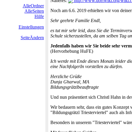
Näheres:
http://www.dorfwiki.org/wiki.cg
AlleOrdner
Noch am 6.6. 2019 erhielten wir von deiner
AlleSeiten
Hilfe
Sehr geehrte Familie Endl,
Einstellungen
es tut mir sehr leid, dass Sie die Terminv
Schule sicherzustellen, da am selben Tag u
SeiteÄndern
Jedenfalls haben wir Sie beide sehr verm
(Hervorhebung HuFE)
Ich werde mit Ende dieses Monats leider die
eine NachfolgerIn vorstellen zu dürfen.
Herzliche Grüße
Dunja Gharwal, MA
Bildungsgrätzlbeauftragte
Und nun präsentiert sich Christl Hahn in des
Wir bedauern sehr, dass ein gutes Konzept w
"Bildungsgrätzl Triesterviertel" auch als In
Besonders in unserem "Triesterviertel" wär