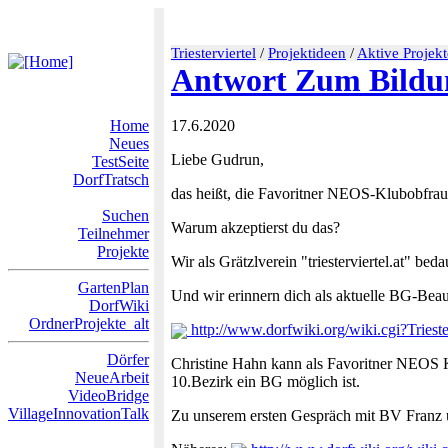
Triesterviertel
/
Projektideen
/
Aktive Projekt
Antwort Zum Bildun
Home
17.6.2020
Neues
Liebe Gudrun,
TestSeite
DorfTratsch
das heißt, die Favoritner NEOS-Klubobfrau C
Suchen
Warum akzeptierst du das?
Teilnehmer
Projekte
Wir als Grätzlverein "triesterviertel.at" b
GartenPlan
Und wir erinnern dich als aktuelle BG-Beauf
DorfWiki
OrdnerProjekte_alt
http://www.dorfwiki.org/wiki.cgi?Triester
Dörfer
Christine Hahn kann als Favoritner NEOS K
NeueArbeit
10.Bezirk ein BG möglich ist.
VideoBridge
VillageInnovationTalk
Zu unserem ersten Gespräch mit BV Franz 