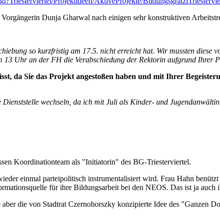
i?Triesterviertel/Projektideen/AktiveProjekte/BildungsgrätzlTriestervi
 Vorgängerin Dunja Gharwal nach einigen sehr konstruktiven Arbeitstre
erschiebung so kurzfristig am 17.5. nicht erreicht hat. Wir mussten d
m 13 Uhr an der FH die Verabschiedung der Rektorin aufgrund Ihrer Pe
isst, da Sie das Projekt angestoßen haben und mit Ihrer Begeisteru
 Dienststelle wechseln, da ich mit Juli als Kinder- und Jugendanwältin 
sen Koordinationteam als "Initiatorin" des BG-Triesterviertel.
ieder einmal parteipolitisch instrumentalisiert wird. Frau Hahn benützt
formationsquelle für ihre Bildungsarbeit bei den NEOS. Das ist ja auch i
e aber die von Stadtrat Czernohorszky konzipierte Idee des "Ganzen D