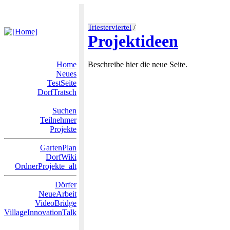
Triesterviertel
/
Projektideen
Home
Beschreibe hier die neue Seite.
Neues
TestSeite
DorfTratsch
Suchen
Teilnehmer
Projekte
GartenPlan
DorfWiki
OrdnerProjekte_alt
Dörfer
NeueArbeit
VideoBridge
VillageInnovationTalk