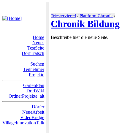
Triesterviertel
/
Plattform Chronik
/
Chronik Bildung
Home
Beschreibe hier die neue Seite.
Neues
TestSeite
DorfTratsch
Suchen
Teilnehmer
Projekte
GartenPlan
DorfWiki
OrdnerProjekte_alt
Dörfer
NeueArbeit
VideoBridge
VillageInnovationTalk