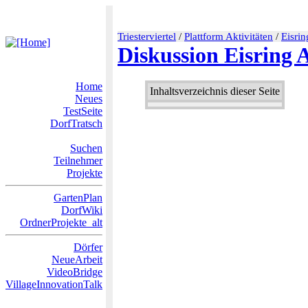
Triesterviertel
/
Plattform Aktivitäten
/
Eisrin
Diskussion Eisring 
Home
Inhaltsverzeichnis dieser Seite
Neues
TestSeite
DorfTratsch
Suchen
Teilnehmer
Projekte
GartenPlan
DorfWiki
OrdnerProjekte_alt
Dörfer
NeueArbeit
VideoBridge
VillageInnovationTalk