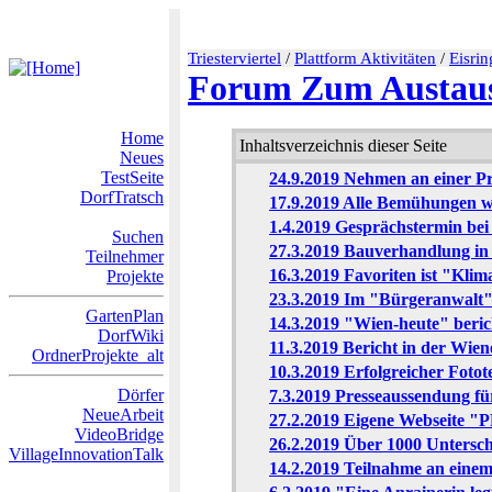
Triesterviertel
/
Plattform Aktivitäten
/
Eisrin
Forum Zum Austaus
Home
Inhaltsverzeichnis dieser Seite
Neues
TestSeite
24.9.2019 Nehmen an einer Pre
DorfTratsch
17.9.2019 Alle Bemühungen wa
1.4.2019 Gesprächstermin bei
Suchen
27.3.2019 Bauverhandlung in 
Teilnehmer
16.3.2019 Favoriten ist "Klim
Projekte
23.3.2019 Im "Bürgeranwalt"
GartenPlan
14.3.2019 "Wien-heute" beric
DorfWiki
11.3.2019 Bericht in der Wie
OrdnerProjekte_alt
10.3.2019 Erfolgreicher Foto
Dörfer
7.3.2019 Presseaussendung fü
NeueArbeit
27.2.2019 Eigene Webseite "
VideoBridge
26.2.2019 Über 1000 Untersch
VillageInnovationTalk
14.2.2019 Teilnahme an e