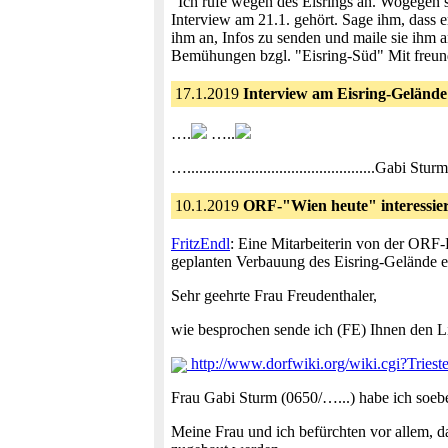
"Ich rufe wegen des Eisrings an. Wogegen s
Interview am 21.1. gehört. Sage ihm, dass
ihm an, Infos zu senden und maile sie ihm a
Bemühungen bzgl. "Eisring-Süd" Mit freun
17.1.2019
Interview am Eisring-Geländ
….
…..
…..............................................
10.1.2019
ORF-"Wien heute" interessiert 
FritzEndl
: Eine Mitarbeiterin von der ORF-
geplanten Verbauung des Eisring-Gelände ei
Sehr geehrte Frau Freudenthaler,
wie besprochen sende ich (FE) Ihnen den Li
http://www.dorfwiki.org/wiki.cgi?Triest
Frau Gabi Sturm (0650/…...) habe ich soebe
Meine Frau und ich befürchten vor allem, d