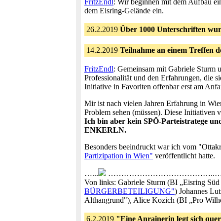
FritzEndl
: Wir beginnen mit dem Aufbau ein
dem Eisring-Gelände ein.
26.2.2019
Über 1000 Unterschriften wurd
14.2.2019
Teilnahme an einem Treffen 
FritzEndl
: Gemeinsam mit Gabriele Sturm un
Professionalität und den Erfahrungen, die s
Initiative in Favoriten offenbar erst am Anf
Mir ist nach vielen Jahren Erfahrung in Wien
Problem sehen (müssen). Diese Initiativen 
Ich bin aber kein SPÖ-Parteistr
ENKERLN.
Besonders beeindruckt war ich vom "Ottakr
Partizipation in Wien"
veröffentlicht hatte.
…...
…………………………………..………
Von links: Gabriele Sturm (BI „Eisring Sü
BÜRGERBETEILIGUNG"
) Johannes Lut
Althangrund"), Alice Kozich (BI „Pro Wil
6.2.2019
"Eine Anrainerin legt sich quer