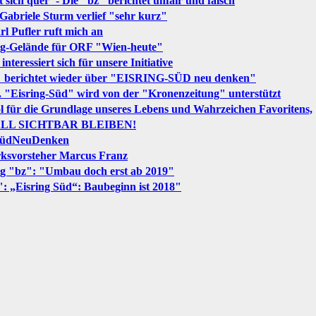
t sich quer"- Die "bz" berichtet unfair und falsch
Gabriele Sturm verlief "sehr kurz"
l Pufler ruft mich an
ing-Gelände für ORF "Wien-heute"
teressiert sich für unsere Initiative
" berichtet wieder über "EISRING-SÜD neu denken"
m. "Eisring-Süd" wird von der "Kronenzeitung" unterstützt
l für die Grundlage unseres Lebens und Wahrzeichen Favoritens,
ERALL SICHTBAR BLEIBEN!
ngSüdNeuDenken
rksvorsteher Marcus Franz
ung "bz": "Umbau doch erst ab 2019"
: „Eisring Süd“: Baubeginn ist 2018"