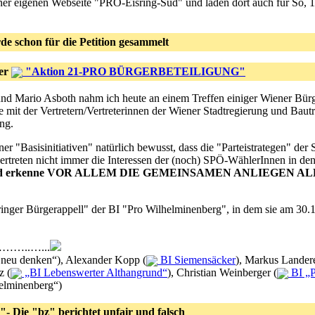
er eigenen Webseite "PRO-Eisring-Süd" und laden dort auch für So, 1
e schon für die Petition gesammelt
der
"Aktion 21-PRO BÜRGERBETEILIGUNG"
d Mario Asboth nahm ich heute an einem Treffen einiger Wiener Bürger
ie mit der Vertretern/Vertreterinnen der Wiener Stadtregierung und Baut
ang.
er "Basisinitiativen" natürlich bewusst, dass die "Parteistrategen" der
vertreten nicht immer die Interessen der (noch) SPÖ-WählerInnen in d
atege und erkenne VOR ALLEM DIE GEMEINSAMEN ANLIEG
inger Bürgerappell" der BI "Pro Wilhelminenberg", in dem sie am 30.
..…...
d neu denken“), Alexander Kopp (
BI Siemensäcker
), Markus Landere
z (
„BI Lebenswerter Althangrund“
), Christian Weinberger (
BI „P
helminenberg“)
"- Die "bz" berichtet unfair und falsch