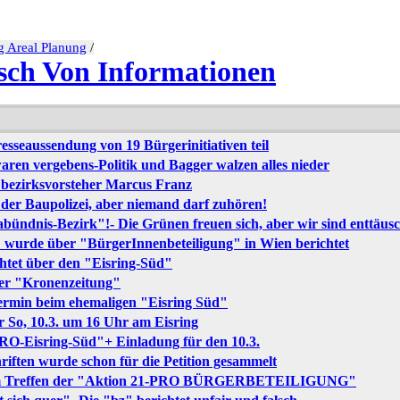
g Areal Planung
/
ch Von Informationen
sseaussendung von 19 Bürgerinitiativen teil
ren vergebens-Politik und Bagger walzen alles nieder
 bezirksvorsteher Marcus Franz
der Baupolizei, aber niemand darf zuhören!
abündnis-Bezirk"!- Die Grünen freuen sich, aber wir sind enttäus
 wurde über "BürgerInnenbeteiligung" in Wien berichtet
htet über den "Eisring-Süd"
ner "Kronenzeitung"
termin beim ehemaligen "Eisring Süd"
r So, 10.3. um 16 Uhr am Eisring
PRO-Eisring-Süd"+ Einladung für den 10.3.
riften wurde schon für die Petition gesammelt
inem Treffen der "Aktion 21-PRO BÜRGERBETEILIGUNG"