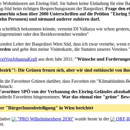
on Wohnhäusern am Eisring-Süd. Sie haben keine Einladung für eine Ba
ng-Süd beim richtigen Besprechungsraum der Baupolizei.
Frage den et
 immerhin schon über 2000 Unterschriften auf die Petition "Eisrin
zehn Personen) und niemand anderer zuhören darf.
schriftlich bekommen könnte, verneint DI Vallazza wie schon gestern, 
ürgermeister oder den Bezirksvorsteher wenden"
rkenden Leiter der Baupolizei Wien Süd, dass ich zwar verstehe, wenn e
werden
und gebe ihm meine Visitenkarte, die Statuten unseres Vereines "t
extVonJohannaKraft
aus dem Jahr 2011:
"Wünsche und Forderungen
ezirk"!- Die Grünen freuen sich, aber wir sind enttäuscht von ih
ln die Favoritner Grünen darüber, dass Favoriten ein "Klimabündnis-Be
chmack:
Favoritner SPÖ von der Verbauung des Eisring-Geländes abzuhal
tadtteils Favoritens hingenommen.
War das einmal eine "grüne" Be
r "BürgerInnenbeteiligung" in Wien berichtet
tiative
"PRO Wilhelminenberg 2030"
wurde heute in der
ORF-Re
rt.