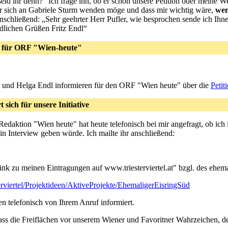
eid ihr denn?" Ich frage ihn, ob er schon unsere Petition oder meine W
 er sich an Gabriele Sturm wenden möge und dass mir wichtig wäre,
wen
nschließend: „Sehr geehrter Herr Pufler, wie besprochen sende ich Ihnen
dlichen Grüßen Fritz Endl“
e für ORF "Wien-heute"
.Gabi Sturm und Helga Endl informieren für den ORF "Wien heute" über die
Peti
sich für unsere Initiative
Redaktion "Wien heute" hat heute telefonisch bei mir angefragt, ob ic
n Interview geben würde. Ich mailte ihr anschließend:
nk zu meinen Eintragungen auf www.triesterviertel.at" bzgl. des ehem
erviertel/Projektideen/AktiveProjekte/EhemaligerEisringSüd
n telefonisch von Ihrem Anruf informiert.
ass die Freiflächen vor unserem Wiener und Favoritner Wahrzeichen, d