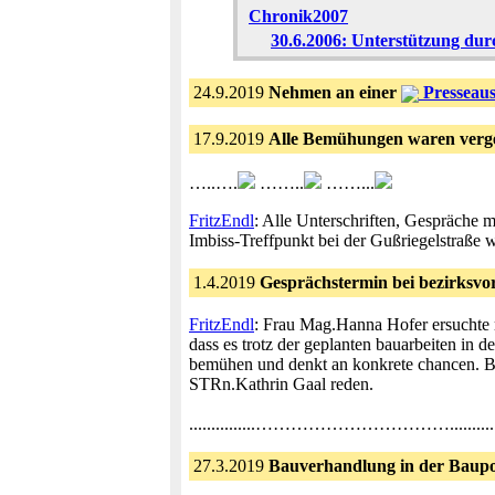
Chronik2007
30.6.2006: Unterstützung du
24.9.2019
Nehmen an einer
Presseaus
17.9.2019
Alle Bemühungen waren vergeb
…..….
……..
……...
FritzEndl
: Alle Unterschriften, Gespräche 
Imbiss-Treffpunkt bei der Gußriegelstraße w
1.4.2019
Gesprächstermin bei bezirksvo
FritzEndl
: Frau Mag.Hanna Hofer ersuchte mi
dass es trotz der geplanten bauarbeiten in 
bemühen und denkt an konkrete chancen. B
STRn.Kathrin Gaal reden.
...............……………………………..............
27.3.2019
Bauverhandlung in der Baupol