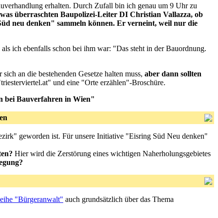
uverhandlung erhalten. Durch Zufall bin ich genau um 9 Uhr zu
was überraschten Baupolizei-Leiter DI Christian Vallazza, ob
g Süd neu denken" sammeln können. Er verneint, weil nur die
als ich ebenfalls schon bei ihm war: "Das steht in der Bauordnung.
r sich an die bestehenden Gesetze halten muss,
aber dann sollten
riesterviertel.at" und eine "Orte erzählen"-Broschüre.
 bei Bauverfahren in Wien"
nen
zirk" geworden ist. Für unsere Initiative "Eisring Süd Neu denken"
ten?
Hier wird die Zerstörung eines wichtigen Naherholungsgebietes
wegung?
ihe "Bürgeranwalt"
auch grundsätzlich über das Thema