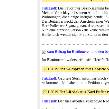
FritzEndl
: Die Favoritner Bezirkszeitung be
Meinen Vorschlag bei seinem Anruf am 29.1.
Wohnungen, die einzige übrigbleibende "S
Der Beitrag erweckt den Anschein einer We
Herr Pufler weiß ganz genau, dass es seit e
Nun eine einzelne Person - die keine direkt
Hoffentlich wendet sich Frau Sturm an den
…………………………………………..……
Zum Beitrag im Blattinneren und den b
Im Blattinneren widerspricht sich Herr Puf
30.1.2019
"bz"-Gespräch mit Gabriele S
FritzEndl
: Gabriele Sturm informiert mich 
zu kommen. Ich habe ihm die Petition zugesa
29.1.2019
"bz"-Redakteur Karl Pufler r
FritzEndl
: Der für Favoriten zuständige Red