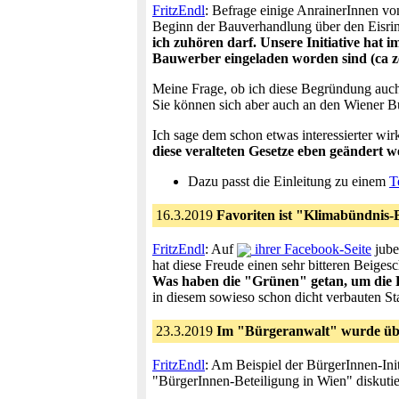
FritzEndl
: Befrage einige AnrainerInnen v
Beginn der Bauverhandlung über den Eisri
ich zuhören darf. Unsere Initiative hat
Bauwerber eingeladen worden sind (ca 
Meine Frage, ob ich diese Begründung auch 
Sie können sich aber auch an den Wiener B
Ich sage dem schon etwas interessierter wi
diese veralteten Gesetze eben geändert 
Dazu passt die Einleitung zu einem
T
16.3.2019
Favoriten ist "Klimabündnis-B
FritzEndl
: Auf
ihrer Facebook-Seite
jube
hat diese Freude einen sehr bitteren Beiges
Was haben die "Grünen" getan, um die 
in diesem sowieso schon dicht verbauten S
23.3.2019
Im "Bürgeranwalt" wurde übe
FritzEndl
: Am Beispiel der BürgerInnen-Ini
"BürgerInnen-Beteiligung in Wien" diskutie