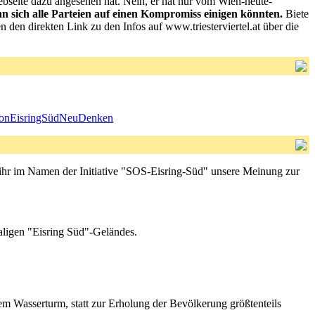
ebseite dazu angesehen hat. Nein, er hat nur vom Wien-heute-
n sich alle Parteien auf einen Kompromiss einigen könnten.
Biete
 den direkten Link zu den Infos auf www.triesterviertel.at über die
tionEisringSüdNeuDenken
h ihr im Namen der Initiative "SOS-Eisring-Süd" unsere Meinung zur
aligen "Eisring Süd"-Geländes.
em Wasserturm, statt zur Erholung der Bevölkerung größtenteils