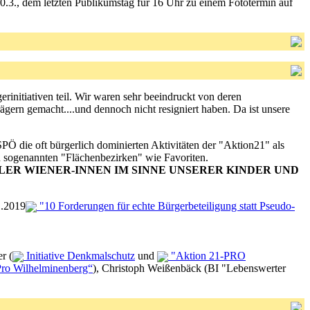
0.3., dem letzten Publikumstag für 16 Uhr zu einem Fototermin auf
initiativen teil. Wir waren sehr beeindruckt von deren
rägern gemacht....und dennoch nicht resigniert haben. Da ist unsere
 SPÖ die oft bürgerlich dominierten Aktivitäten der "Aktion21" als
en sogenannten "Flächenbezirken" wie Favoriten.
EN ALLER WIENER-INNEN IM SINNE UNSERER KINDER UND
1.2019
"10 Forderungen für echte Bürgerbeteiligung statt Pseudo-
r (
Initiative Denkmalschutz
und
"Aktion 21-PRO
ro Wilhelminenberg“
), Christoph Weißenbäck (BI "Lebenswerter