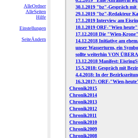
6.2.2019 "Eine Anrainerin leg
AlleOrdner
30.1.2019 "bz"-Gespräch mit 
AlleSeiten
29.1.2019 "bz"-Redakteur Kar
Hilfe
17.1.2019 Interview am Eisr
10.1.2019 ORF-"Wien heute" in
Einstellungen
17.12.2018 Die "Wien-Krone
SeiteÄndern
14.12.2018 Initiative am ehe
unser Wasserturm, ein Symbo
sollte weiterhin VON ÜB
13.12.2018 Manifest: Eisri
15.5.2018: Gespräch mit Bezi
4.4.2018: In der Bezirkszeit
16.3.2017: ORF-"Wien-heute"
Chronik2015
Chronik2014
Chronik2013
Chronik2012
Chronik2011
Chronik2010
Chronik2009
Chronik2008