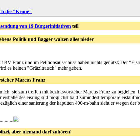
rch die "Krone"
sendung von 19 Bürgerinitiativen
teil
ens-Politik und Bagger walzen alles nieder
mit BV Franz und im Petitionsausschuss haben nichts genützt: Der "Eis
ird es keinen "Grätzltratsch" mehr geben.
rsteher Marcus Franz
ch, sie zum treffen mit bezirksvorsteher Marcus Franz zu begleiten. Ihr
der eishalle des eisring-süd möglichst bald zumindest temporäre eislauf
ezüglich einer sanierung der kaputten 400-m-bahn sieht er wegen der
.......
izei, aber niemand darf zuhören!