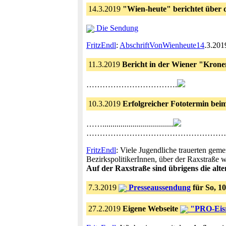
14.3.2019
"Wien-heute" berichtet über 
Die Sendung
FritzEndl
:
AbschriftVonWienheute14
.3.201
11.3.2019
Bericht in der Wiener "Krone
…………………………….
10.3.2019
Erfolgreicher Fototermin bei
……...................................
…………………………………………………………
FritzEndl
: Viele Jugendliche trauerten g
BezirkspolitikerInnen, über der Raxstraße w
Auf der Raxstraße sind übrigens die alt
7.3.2019
Presseaussendung
für So, 1
27.2.2019
Eigene Webseite
"PRO-Eis