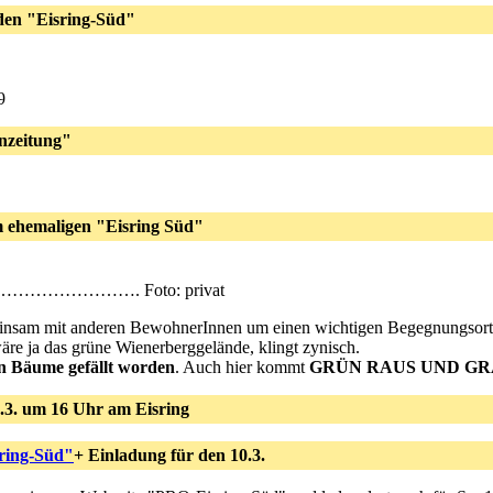
den "Eisring-Süd"
9
nzeitung"
m ehemaligen "Eisring Süd"
………. Foto: privat
emeinsam mit anderen BewohnerInnen um einen wichtigen Begegnungsor
äre ja das grüne Wienerberggelände, klingt zynisch.
en Bäume gefällt worden
. Auch hier kommt
GRÜN RAUS UND GR
0.3. um 16 Uhr am Eisring
ring-Süd"
+ Einladung für den 10.3.