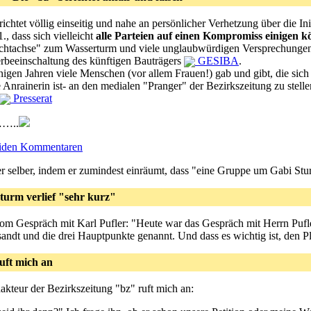
richtet völlig einseitig und nahe an persönlicher Verhetzung über die I
, dass sich vielleicht
alle Parteien auf einen Kompromiss einigen k
ichtachse" zum Wasserturm und viele unglaubwürdigen Versprechungen
rbeeinschaltung des künftigen Bauträgers
GESIBA
.
inigen Jahren viele Menschen (vor allem Frauen!) gab und gibt, die sich
e Anrainerin ist- an den medialen "Pranger" der Bezirkszeitung zu stel
Presserat
..
eiden Kommentaren
ler selber, indem er zumindest einräumt, dass "eine Gruppe um Gabi Stu
turm verlief "sehr kurz"
vom Gespräch mit Karl Pufler: "Heute war das Gespräch mit Herrn Pufler
ndt und die drei Hauptpunkte genannt. Und dass es wichtig ist, den Pla
uft mich an
akteur der Bezirkszeitung "bz" ruft mich an: