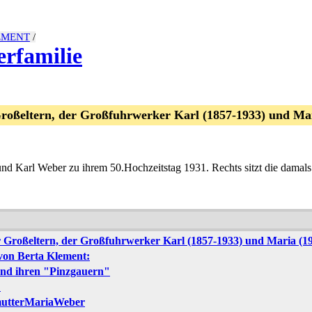
LEMENT
/
erfamilie
roßeltern, der Großfuhrwerker Karl (1857-1933) und Ma
 Maria und Karl Weber zu ihrem 50.Hochzeitstag 1931. Rechts sitzt die damal
 Großeltern, der Großfuhrwerker Karl (1857-1933) und Maria (
von Berta Klement:
und ihren "Pinzgauern"
"
utterMariaWeber