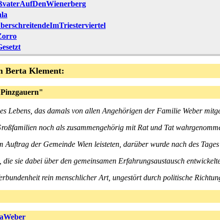
vaterAufDenWienerberg
la
erschreitendeImTriesterviertel
Zorro
esetzt
n Berta Klement:
"Pinzgauern"
nes Lebens, das damals von allen Angehörigen der Familie Weber mitge
 Großfamilien noch als zusammengehörig mit Rat und Tat wahrgenomm
 Auftrag der Gemeinde Wien leisteten, darüber wurde nach des Tages
e, die sie dabei über den gemeinsamen Erfahrungsaustausch entwickelt
Verbundenheit rein menschlicher Art, ungestört durch politische Richtun
iaWeber