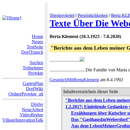
Triesterviertel
/
Persönlichkeiten
/
Berta K
Texte Über Die Web
Home
Berta Klement (18.3.1923 - 7.8.2020)
Neues
TestSeite
"Berichte aus dem Leben meiner G
DorfTratsch
..........................
Suchen
Teilnehmer
...............................Die Familie von
Projekte
GesprächMitBertaKlement
am 8.4.1992
GartenPlan
DorfWiki
Inhaltsverzeichnis dieser Seite
OrdnerProjekte_alt
"Berichte aus dem Leben meiner
Dörfer
1.2.2017: Einleitende Gedanken 
NeueArbeit
Erzählungen über Kutscher 
VideoBridge
Das "GasthausImWeberdorf
VillageInnovationTalk
Aus dem LebenMeinerGroßm