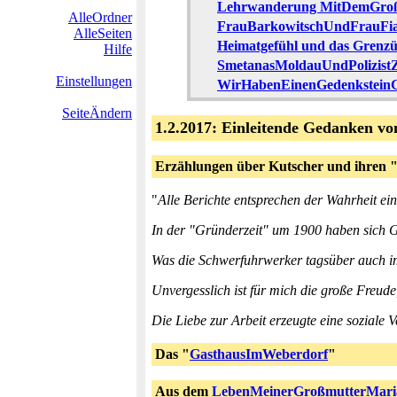
Lehrwanderung MitDemGroß
AlleOrdner
FrauBarkowitschUndFrauFia
AlleSeiten
Heimatgefühl und das Grenzüb
Hilfe
SmetanasMoldauUndPolizist
Einstellungen
WirHabenEinenGedenksteinG
SeiteÄndern
1.2.2017: Einleitende Gedanken vo
Erzählungen über Kutscher und ihren 
"
Alle Berichte entsprechen der Wahrheit ei
In der "Gründerzeit" um 1900 haben sich
Was die Schwerfuhrwerker tagsüber auch im
Unvergesslich ist für mich die große Freud
Die Liebe zur Arbeit erzeugte eine soziale 
Das "
GasthausImWeberdorf
"
Aus dem
LebenMeinerGroßmutterMar