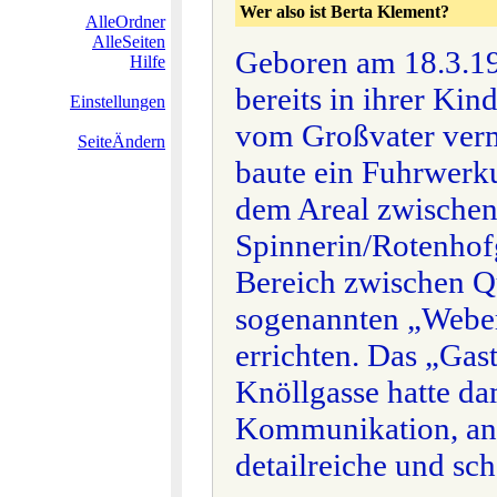
Wer also ist Berta Klement?
AlleOrdner
AlleSeiten
Geboren am 18.3.192
Hilfe
bereits in ihrer Ki
Einstellungen
vom Großvater vermi
SeiteÄndern
baute ein Fuhrwerk
dem Areal zwische
Spinnerin/Rotenhofg
Bereich zwischen Q
sogenannten „Weberh
errichten. Das „Gas
Knöllgasse hatte da
Kommunikation, an 
detailreiche und sc