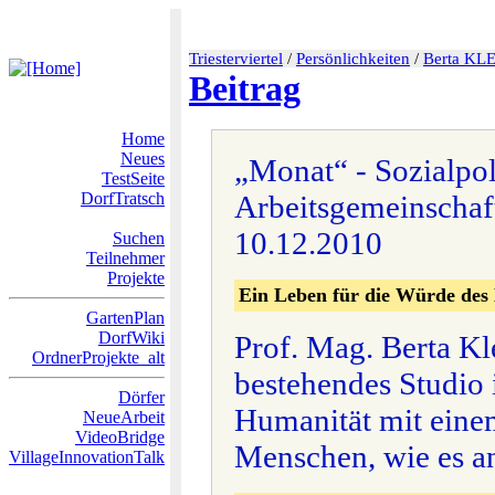
Triesterviertel
/
Persönlichkeiten
/
Berta K
Beitrag
Home
Neues
„Monat“ - Sozialpol
TestSeite
DorfTratsch
Arbeitsgemeinschaf
10.12.2010
Suchen
Teilnehmer
Projekte
Ein Leben für die Würde des
GartenPlan
DorfWiki
Prof. Mag. Berta Kl
OrdnerProjekte_alt
bestehendes Studio i
Dörfer
Humanität mit eine
NeueArbeit
VideoBridge
Menschen, wie es an
VillageInnovationTalk