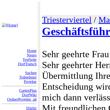
Triesterviertel
/
Ma
Geschäftsfüh
Home
Sehr geehrte Frau
Neues
TestSeite
Sehr geehrter Her
DorfTratsch
Übermittlung Ihr
Suchen
Teilnehmer
Projekte
Entscheidung wird
GartenPlan
mich dann verläss
DorfWiki
OrdnerProjekte_alt
Mit freundlichen
Dörfer