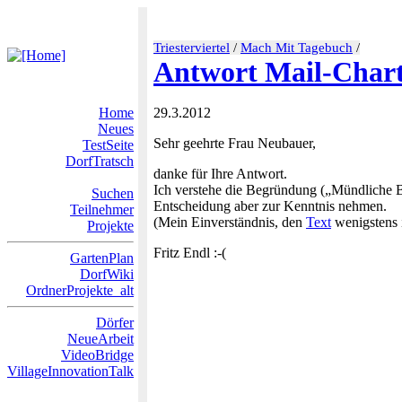
Triesterviertel
/
Mach Mit Tagebuch
/
Antwort Mail-Char
Home
29.3.2012
Neues
Sehr geehrte Frau Neubauer,
TestSeite
DorfTratsch
danke für Ihre Antwort.
Ich verstehe die Begründung („Mündlich
Suchen
Entscheidung aber zur Kenntnis nehmen.
Teilnehmer
(Mein Einverständnis, den
Text
wenigstens i
Projekte
Fritz Endl :-(
GartenPlan
DorfWiki
OrdnerProjekte_alt
Dörfer
NeueArbeit
VideoBridge
VillageInnovationTalk