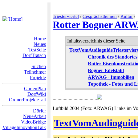
Triesterviertel
/
Gesprächsthemen
/
Kultur
/
Rotter Bogner AR
Home
Inhaltsverzeichnis dieser Seite
Neues
TestSeite
TextVomAudioguideTriesterviert
DorfTratsch
Chronik des Standortes
Rotter Eisenkonstrukti
Suchen
Bogner Edelstahl
Teilnehmer
ARWAG - Immobilien
Projekte
Topothek - Fotos und L
GartenPlan
DorfWiki
....................................
OrdnerProjekte_alt
Luftbild 2004 (Foto: ARWAG) Links im Vo
Dörfer
NeueArbeit
TextVomAudioguideT
VideoBridge
VillageInnovationTalk