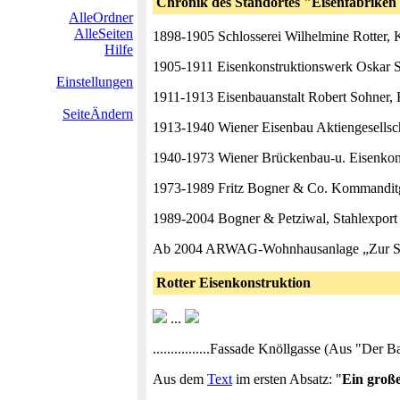
Chronik des Standortes "Eisenfabriken
AlleOrdner
AlleSeiten
1898-1905 Schlosserei Wilhelmine Rotter, 
Hilfe
1905-1911 Eisenkonstruktionswerk Oskar S
Einstellungen
1911-1913 Eisenbauanstalt Robert Sohner, 
SeiteÄndern
1913-1940 Wiener Eisenbau Aktiengesellsch
1940-1973 Wiener Brückenbau-u. Eisenkon
1973-1989 Fritz Bogner & Co. Kommanditg
1989-2004 Bogner & Petziwal, Stahlexpor
Ab 2004 ARWAG-Wohnhausanlage „Zur Spi
Rotter Eisenkonstruktion
...
................Fassade Knöllgasse (Aus "Der Ba
Aus dem
Text
im ersten Absatz: "
Ein große