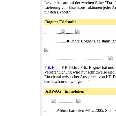
Letzter Absatz auf der zweiten Seite: "Das
Lieferung von Eisenkonstruktionen jeder Ar
für den Export."
Bogner Edelstahl
................
.........
.....................40 Jahre Bogner Edelstahl: 195
..............................................................
FritzEndl
: KR Dkfm. Fritz Bogner hat uns 
Veröffentlichung wird nur schrittweise erf
Ein charakteristischer Ausspruch von KR Bo
damit schon schwer getan."
ARWAG - Immobilien
.......
..................
............Abbrucharbeiten März 2005: Sicht Knöll