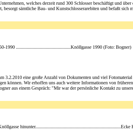
 Unternehmen, welches derzeit rund 300 Schlosser beschäftigt und über 
t, besorgt sämtliche Bau- und Kunstschlosserarebiten und befaßt sich 
0-1990 ..............................................Knöllgasse 1990 (Foto: Bogner)
am 3.2.2010 eine große Anzahl von Dokumenten und viel Fotomaterial a
olgen können. Wir erhoffen uns auch weitere Informationen von früheren
gner aus einem Gespräch: "Mir war der persönliche Kontakt zu unseren
gasse hinunter.....................................................................