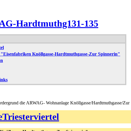
WAG-Hardtmuthg131-135
el
 "Eisenfabriken Knöllgasse-Hardtmuthgasse-Zur Spinnerin"
on
inks
rdergrund die ARWAG- Wohnanlage Knöllgasse/Hardtmuthgasse/Zur Sp
riesterviertel