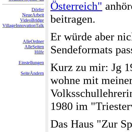
Österreich"
anhör
Dörfer
NeueArbeit
beitragen.
VideoBridge
VillageInnovationTalk
Er würde aber nic
AlleOrdner
Sendeformats pass
AlleSeiten
Hilfe
Einstellungen
Kurz zu mir: Jg 1
SeiteÄndern
wohne mit meiner
Volksschullehrerin
1980 im "Triesterv
Das Haus "Zur Spi