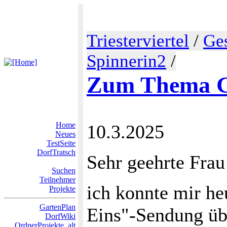
Triesterviertel
/
Ge
Spinnerin2
/
Zum Thema G
Home
10.3.2025
Neues
TestSeite
DorfTratsch
Sehr geehrte Frau
Suchen
Teilnehmer
ich konnte mir heu
Projekte
GartenPlan
Eins"-Sendung ü
DorfWiki
OrdnerProjekte_alt