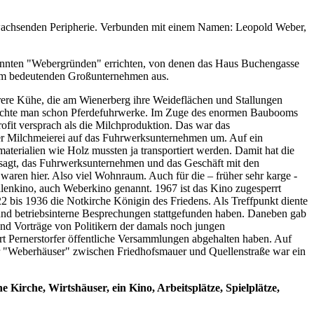
ch wachsenden Peripherie. Verbunden mit einem Namen: Leopold Weber,
enannten "Webergründen" errichten, von denen das Haus Buchengasse
inem bedeutenden Großunternehmen aus.
ere Kühe, die am Wienerberg ihre Weideflächen und Stallungen
brauchte man schon Pferdefuhrwerke. Im Zuge des enormen Baubooms
ofit versprach als die Milchproduktion. Das war das
der Milchmeierei auf das Fuhrwerksunternehmen um. Auf ein
erialien wie Holz mussten ja transportiert werden. Damit hat die
esagt, das Fuhrwerksunternehmen und das Geschäft mit den
aren hier. Also viel Wohnraum. Auch für die – früher sehr karge -
llenkino, auch Weberkino genannt. 1967 ist das Kino zugesperrt
2 bis 1936 die Notkirche Königin des Friedens. Als Treffpunkt diente
 und betriebsinterne Besprechungen stattgefunden haben. Daneben gab
und Vorträge von Politikern der damals noch jungen
ert Pernerstorfer öffentliche Versammlungen abgehalten haben. Auf
der "Weberhäuser" zwischen Friedhofsmauer und Quellenstraße war ein
e Kirche, Wirtshäuser, ein Kino, Arbeitsplätze, Spielplätze,