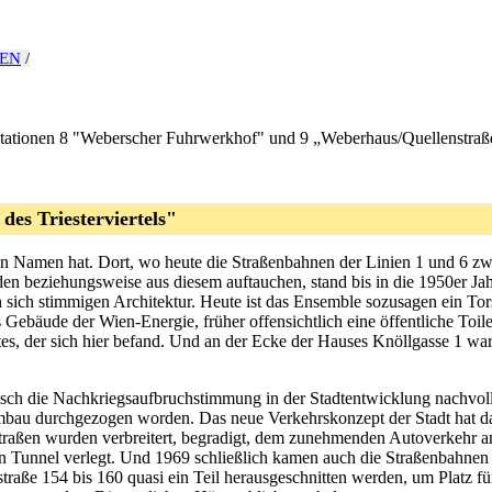
EN
/
Stationen 8 "Weberscher Fuhrwerkhof" und 9 „Weberhaus/Quellenstraß
s Triesterviertels"
nen Namen hat. Dort, wo heute die Straßenbahnen der Linien 1 und 6 zwi
n beziehungsweise aus diesem auftauchen, stand bis in die 1950er Jah
sich stimmigen Architektur. Heute ist das Ensemble sozusagen ein Torso
Gebäude der Wien-Energie, früher offensichtlich eine öffentliche Toil
s, der sich hier befand. Und an der Ecke der Hauses Knöllgasse 1 war e
ypisch die Nachkriegsaufbruchstimmung in der Stadtentwicklung nachvo
Umbau durchgezogen worden. Das neue Verkehrskonzept der Stadt hat da
raßen wurden verbreitert, begradigt, dem zunehmenden Autoverkehr ang
n Tunnel verlegt. Und 1969 schließlich kamen auch die Straßenbahnen 
aße 154 bis 160 quasi ein Teil herausgeschnitten werden, um Platz für