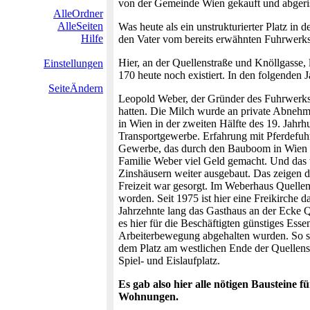
von der Gemeinde Wien gekauft und abgeris
AlleOrdner
AlleSeiten
Was heute als ein unstrukturierter Platz i
Hilfe
den Vater vom bereits erwähnten Fuhrwerk
Hier, an der Quellenstraße und Knöllgasse
Einstellungen
170 heute noch existiert. In den folgenden
SeiteÄndern
Leopold Weber, der Gründer des Fuhrwerksu
hatten. Die Milch wurde an private Abnehm
in Wien in der zweiten Hälfte des 19. Jahr
Transportgewerbe. Erfahrung mit Pferdefuh
Gewerbe, das durch den Bauboom in Wien ein
Familie Weber viel Geld gemacht. Und das 
Zinshäusern weiter ausgebaut. Das zeigen d
Freizeit war gesorgt. Im Weberhaus Quellen
worden. Seit 1975 ist hier eine Freikirche
Jahrzehnte lang das Gasthaus an der Ecke 
es hier für die Beschäftigten günstiges Es
Arbeiterbewegung abgehalten wurden. So sol
dem Platz am westlichen Ende der Quellenst
Spiel- und Eislaufplatz.
Es gab also hier alle nötigen Bausteine f
Wohnungen.