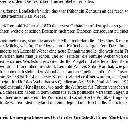
sen worden. Die restlichen Häuser blieben erhalten.
n der urbanen Landschaft wirkt, das war früher ein Zentrum an der ras
sunternehmer Karl Weber.
, ließ Leopold Weber ab 1870 die ersten Gebäude auf den später so g
 Jahren weitete er seinen Besitz in mehreren Etappen konsequent zu e
nternehmens, stammte aus einer Milchmeierfamilie. Diese besaß mehr
er, Milchgeschäfte, Greißlereien und Kaffeehäuser geliefert. Dazu 
hunderts sah Leopold Weber eine neue Einnahmequelle, die weit mehr Pr
rwerken hatte man ja schon, und so "sattelte" die Familie Weber von 
 enormes Wachstum erwarten durfte. Ziegel und allerlei andere Baumat
wurde in Immobilien investiert. Leopold Webers Sohn Karl hat, wie g
ie heute noch stehenden Wohnhäuser an der Quellenstraße. Zinshäuser w
straße 156 ist 1914 das erste Kino im Viertel eröffnet worden, das Que
 daheim. Im Hof des Weberhauses Quellenstraße 154 befand sich von 192
Quellenstraße / Knöllgasse, wo auch die Aufträge für Fuhren vergeben
sen. Schließlich haben in dem Gasthaus auch politische Versammlungen 
l hier unter anderem der Publizist und sozialistische Politiker Engelb
raße war ein kleiner Markt mit einer legendären Fischhalle. Östlich 
ür ein kleines geschlossenes Dorf in der Großstadt: Einen Markt, ein