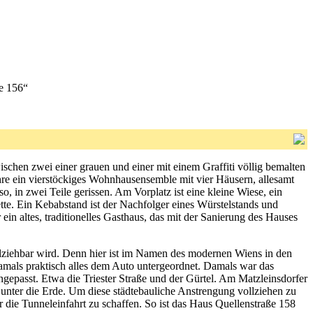
e 156“
schen zwei einer grauen und einer mit einem Graffiti völlig bemalten
re ein vierstöckiges Wohnhausensemble mit vier Häusern, allesamt
, in zwei Teile gerissen. Am Vorplatz ist eine kleine Wiese, ein
ette. Ein Kebabstand ist der Nachfolger eines Würstelstands und
in altes, traditionelles Gasthaus, das mit der Sanierung des Hauses
llziehbar wird. Denn hier ist im Namen des modernen Wiens in den
mals praktisch alles dem Auto untergeordnet. Damals war das
epasst. Etwa die Triester Straße und der Gürtel. Am Matzleinsdorfer
unter die Erde. Um diese städtebauliche Anstrengung vollziehen zu
 die Tunneleinfahrt zu schaffen. So ist das Haus Quellenstraße 158