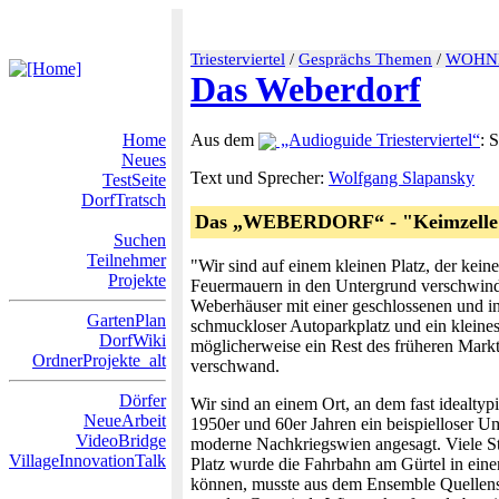
Triesterviertel
/
Gesprächs Themen
/
WOHN
Das Weberdorf
Home
Aus dem
„Audioguide Triesterviertel“
: 
Neues
Text und Sprecher:
Wolfgang Slapansky
TestSeite
DorfTratsch
Das „WEBERDORF“ - "Keimzelle de
Suchen
Teilnehmer
"Wir sind auf einem kleinen Platz, der kei
Projekte
Feuermauern in den Untergrund verschwinde
Weberhäuser mit einer geschlossenen und in 
GartenPlan
schmuckloser Autoparkplatz und ein kleines 
DorfWiki
möglicherweise ein Rest des früheren Markte
OrdnerProjekte_alt
verschwand.
Dörfer
Wir sind an einem Ort, an dem fast idealt
NeueArbeit
1950er und 60er Jahren ein beispielloser 
VideoBridge
moderne Nachkriegswien angesagt. Viele St
VillageInnovationTalk
Platz wurde die Fahrbahn am Gürtel in eine
können, musste aus dem Ensemble Quellenstr