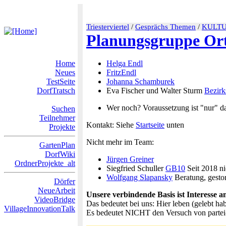
Triesterviertel
/
Gesprächs Themen
/
KULT
Planungsgruppe Ort
Home
Helga Endl
Neues
FritzEndl
TestSeite
Johanna Schamburek
DorfTratsch
Eva Fischer und Walter Sturm
Bezir
Wer noch? Voraussetzung ist "nur" da
Suchen
Teilnehmer
Kontakt: Siehe
Startseite
unten
Projekte
Nicht mehr im Team:
GartenPlan
DorfWiki
Jürgen Greiner
OrdnerProjekte_alt
Siegfried Schuller
GB10
Seit 2018 ni
Wolfgang Slapansky
Beratung, gesto
Dörfer
NeueArbeit
Unsere verbindende Basis ist Interesse am
VideoBridge
Das bedeutet bei uns: Hier leben (gelebt ha
VillageInnovationTalk
Es bedeutet NICHT den Versuch von partei-